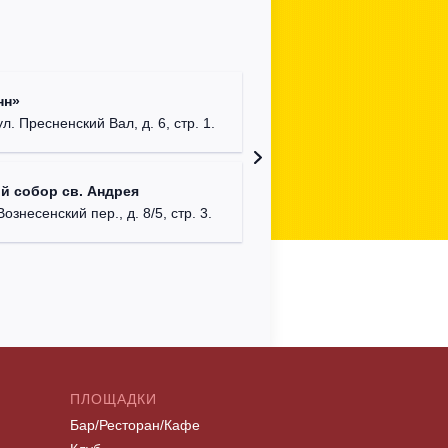
Римско-
нн»
г. Москв
ул. Пресненский Вал, д. 6, стр. 1.
Храм Хр
й собор св. Андрея
Соборо
Вознесенский пер., д. 8/5, стр. 3.
г. Моск
ПЛОЩАДКИ
Бар/Ресторан/Кафе