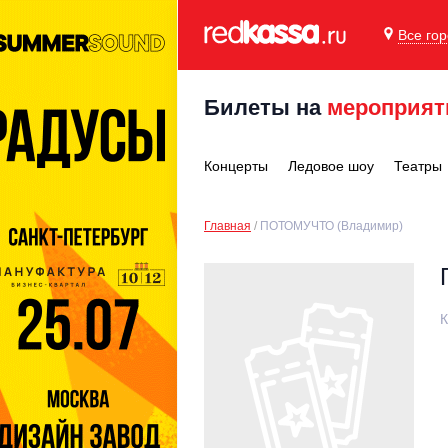
Все го
Билеты на
мероприят
Концерты
Ледовое шоу
Театры
Главная
ПОТОМУЧТО (Владимир)
К