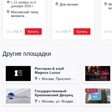
с 21 ноября по 6
Металл
Дом музыки
Мо
декабря 2026 г.
м
Московский театр
мюзикла
Купить
Купить
от 1 000 ₽
от 3 500 ₽
от 5 
Другие площадки
Ресторан & клуб
Magnus Locus
г. Москва, Проспект Мира, д. 12, стр. 9.
Государственный
Кремлевский Дворец
г. Москва, ул. Воздвиженка, д. 1, Кремль.