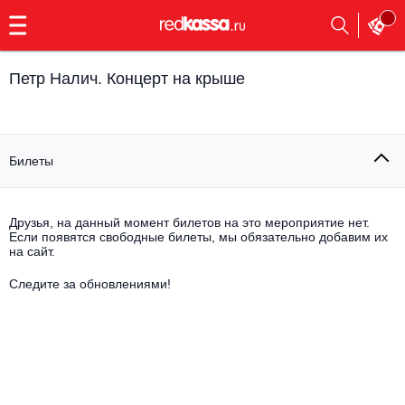
с
9:00
до
23:00
Петр Налич. Концерт на крыше
Заказать
обратный
звонок
Главная
Все события
Билеты
Выбрать мероприятие
Инди
Все события
Друзья, на данный момент билетов на это мероприятие нет.
Как купить
Электронная музыка
Если появятся свободные билеты, мы обязательно добавим их
на сайт.
Rap, hip-hop, RnB
Следите за обновлениями!
Все события
Контакты
Панк
Поэтический вечер
Все события
Выбрать другой город
Концерты на теплоходе
Опера