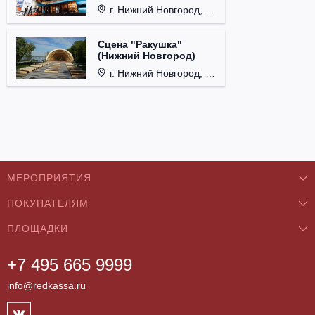
г. Нижний Новгород, ул. Родионова, д. 4.
Сцена "Ракушка"
(Нижний Новгород)
г. Нижний Новгород, Александровский сад.
МЕРОПРИЯТИЯ
ПОКУПАТЕЛЯМ
Концерты
ПЛОЩАДКИ
О нас
Классика
+7 495 665 9999
Бар/Ресторан/Кафе
Как купить
Театры
info@redkassa.ru
Клуб
Возврат билетов
Фестивали
Концертный зал