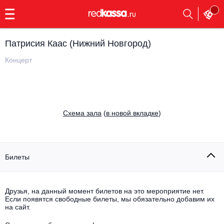
с
9:00
до
23:00
Патрисия Каас (Нижний Новгород)
Заказать
обратный
Концерт
звонок
Главная
Все события
Выбрать мероприятие
Инди
Cхема зала
(
в новой вкладке
)
Все события
Как купить
Электронная музыка
Rap, hip-hop, RnB
Билеты
Все события
Контакты
Панк
Поэтический вечер
Друзья, на данный момент билетов на это мероприятие нет.
Если появятся свободные билеты, мы обязательно добавим их
Все события
Выбрать другой город
Концерты на теплоходе
на сайт.
Опера