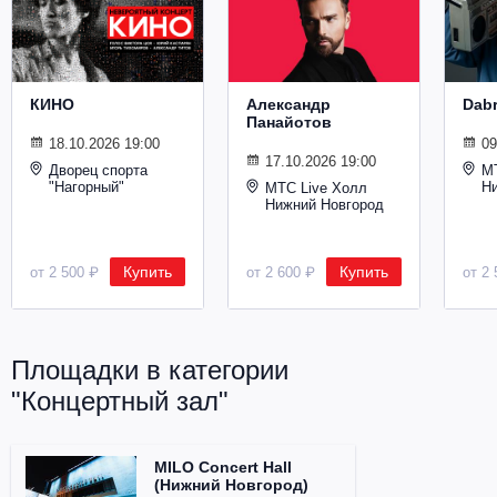
Металл
КИНО
Александр
Dab
Панайотов
18.10.2026 19:00
09
17.10.2026 19:00
Дворец спорта
М
"Нагорный"
Н
МТС Live Холл
Нижний Новгород
Купить
Купить
от 2 500 ₽
от 2 600 ₽
от 2 
Площадки в категории
"Концертный зал"
MILO Concert Hall
(Нижний Новгород)