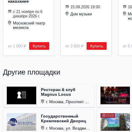
наказание
Металл
15.09.2026 19:00
16
с 21 ноября по 6
Дом музыки
Мо
декабря 2026 г.
м
Московский театр
мюзикла
Купить
Купить
от 1 000 ₽
от 3 500 ₽
от 5 
Другие площадки
Ресторан & клуб
Magnus Locus
г. Москва, Проспект Мира, д. 12, стр. 9.
Государственный
Кремлевский Дворец
г. Москва, ул. Воздвиженка, д. 1, Кремль.