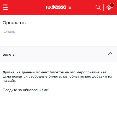
с
9:00
до
23:00
Органавты
Заказать
обратный
Концерт
звонок
Главная
Все события
Билеты
Выбрать мероприятие
Инди
Все события
Как купить
Электронная музыка
Друзья, на данный момент билетов на это мероприятие нет.
Если появятся свободные билеты, мы обязательно добавим их
на сайт.
Rap, hip-hop, RnB
Все события
Следите за обновлениями!
Контакты
Панк
Поэтический вечер
Все события
Выбрать другой город
Концерты на теплоходе
Опера