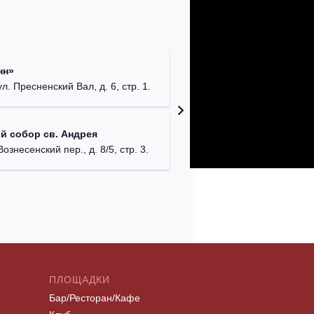
Римско-
нн»
г. Москв
ул. Пресненский Вал, д. 6, стр. 1.
Храм Хр
й собор св. Андрея
Соборо
Вознесенский пер., д. 8/5, стр. 3.
г. Моск
ПЛОЩАДКИ
Бар/Ресторан/Кафе