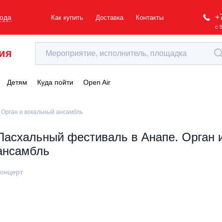
+
рода
Как купить
Доставка
Контакты
с 
ия
Детям
Куда пойти
Open Air
 Орган и вокальный ансамбль
Пасхальный фестиваль в Анапе. Орган 
ансамбль
онцерт