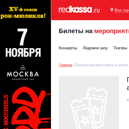
Все го
Билеты на
мероприят
Концерты
Ледовое шоу
Театры
Главная
Пасхальный фестиваль в Анапе.
К