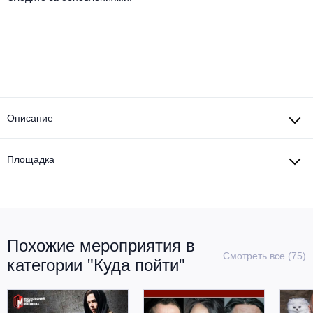
Другое для детей
Поп и эстрада
Известные актёры
Все события
Детский концерт
Альтернатива
Комедия
Детский спектакль
Классическая музыка
Все события
Творческий вечер
Детское шоу
Круиз Фест
Описание
Мюзикл, оперетта
Детский мюзикл
Open-air на ВДНХ
Балет
Площадка
Джаз и блюз
Драма
Этно, фолк, кантри
Музыкальный спектакль
Похожие мероприятия в
Рок
Смотреть все (75)
Спектакль
категории "Куда пойти"
Шансон, романс, авторская песня
Иммерсивный спектакль