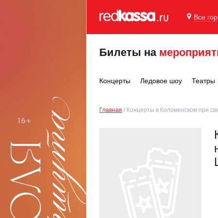
Все го
Билеты на
мероприят
Концерты
Ледовое шоу
Театры
Главная
Концерты в Коломенском при св