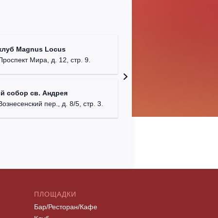
Храм Хр
клуб Magnus Locus
Соборо
Проспект Мира, д. 12, стр. 9.
г. Моск
Римско-
й собор св. Андрея
г. Москв
Вознесенский пер., д. 8/5, стр. 3.
ПЛОЩАДКИ
Бар/Ресторан/Кафе