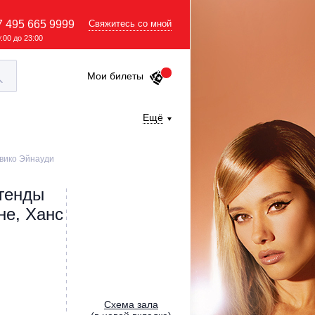
7 495 665 9999
Свяжитесь со мной
9:00 до 23:00
Мои билеты
Ещё
овико Эйнауди
егенды
не, Ханс
Cхема зала