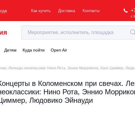
+
рода
Как купить
Доставка
Контакты
с 
ия
Детям
Куда пойти
Open Air
ечах. Легенды неоклассики: Нино Рота, Эннио Морриконе, Ханс Циммер, Люд
Концерты в Коломенском при свечах. Л
неоклассики: Нино Рота, Эннио Моррико
Циммер, Людовико Эйнауди