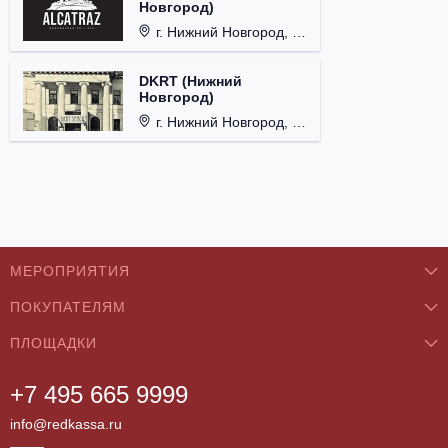
Новгород)
г. Нижний Новгород, ул. Почаинская, д. 21Б.
DKRT (Нижний
Новгород)
г. Нижний Новгород, ул. Большая Покровская, д. 18.
МЕРОПРИЯТИЯ
ПОКУПАТЕЛЯМ
Концерты
ПЛОЩАДКИ
О нас
Классика
+7 495 665 9999
Бар/Ресторан/Кафе
Как купить
Театры
info@redkassa.ru
Клуб
Возврат билетов
Фестивали