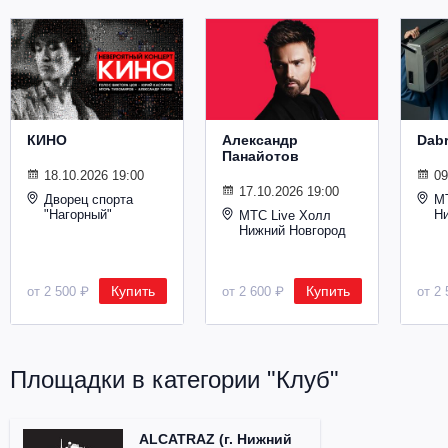
Металл
КИНО
Александр
Dab
Панайотов
18.10.2026 19:00
09
17.10.2026 19:00
Дворец спорта
М
"Нагорный"
Н
МТС Live Холл
Нижний Новгород
Купить
Купить
от 2 500 ₽
от 2 600 ₽
от 2 
Площадки в категории "Клуб"
ALCATRAZ (г. Нижний