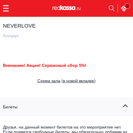
с
9:00
до
23:00
NEVERLOVE
Заказать
обратный
Концерт
звонок
Главная
Все события
Выбрать мероприятие
Инди
Внимание! Акция! Сервисный сбор 5%!
Все события
Как купить
Электронная музыка
Cхема зала
(
в новой вкладке
)
Rap, hip-hop, RnB
Все события
Контакты
Панк
Билеты
Поэтический вечер
Все события
Выбрать другой город
Концерты на теплоходе
Опера
Друзья, на данный момент билетов на это мероприятие нет.
Если появятся свободные билеты, мы обязательно добавим их