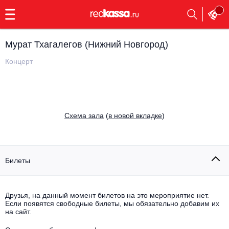
с
9:00
до
23:00
Мурат Тхагалегов (Нижний Новгород)
Заказать
обратный
Концерт
звонок
Главная
Все события
Выбрать мероприятие
Инди
Cхема зала
(
в новой вкладке
)
Все события
Как купить
Электронная музыка
Rap, hip-hop, RnB
Билеты
Все события
Контакты
Панк
Поэтический вечер
Друзья, на данный момент билетов на это мероприятие нет.
Если появятся свободные билеты, мы обязательно добавим их
Все события
Выбрать другой город
Концерты на теплоходе
на сайт.
Опера