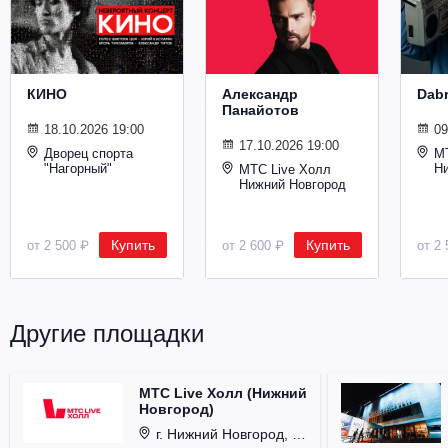
Металл
КИНО
Александр
Dab
Панайотов
18.10.2026 19:00
09
17.10.2026 19:00
Дворец спорта
М
"Нагорный"
Н
МТС Live Холл
Нижний Новгород
Купить
Купить
от 2 500 ₽
от 2 600 ₽
от 2 
Другие площадки
МТС Live Холл (Нижний
Новгород)
г. Нижний Новгород, Площадь Октябрьская, д. 1.