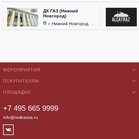
ДК ГАЗ (Нижний
Новгород)
г. Нижний Новгород, ул. Смирнова, д. 12.
МЕРОПРИЯТИЯ
ПОКУПАТЕЛЯМ
Концерты
ПЛОЩАДКИ
О нас
Классика
+7 495 665 9999
Бар/Ресторан/Кафе
Как купить
Театры
info@redkassa.ru
Клуб
Возврат билетов
Фестивали
Концертный зал
Контакты
Спорт