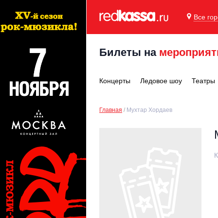
Все го
Билеты на
мероприят
Концерты
Ледовое шоу
Театры
Главная
Мухтар Хордаев
К