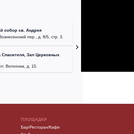
Римско-
й собор св. Андрея
г. Москв
Вознесенский пер., д. 8/5, стр. 3.
Театриу
 Спасителя, Зал Церковных
Дурово
г. Моск
ул. Волхонка, д. 15.
ПЛОЩАДКИ
Бар/Ресторан/Кафе