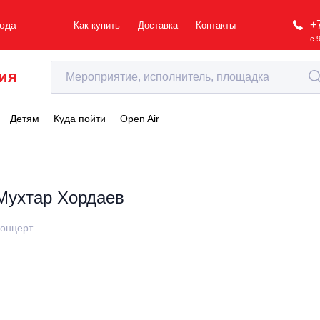
+
рода
Как купить
Доставка
Контакты
с 
ия
Детям
Куда пойти
Open Air
Мухтар Хордаев
онцерт