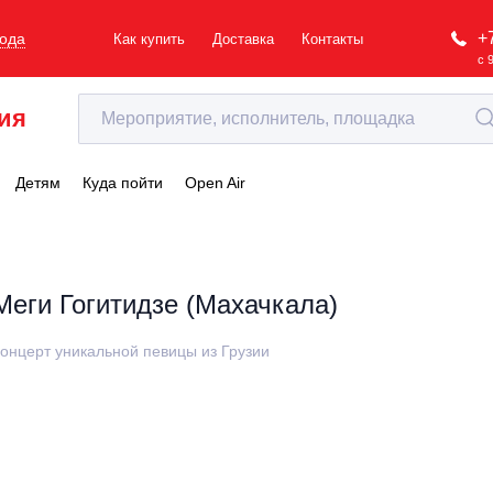
+
рода
Как купить
Доставка
Контакты
с 
ия
Детям
Куда пойти
Open Air
Меги Гогитидзе (Махачкала)
онцерт уникальной певицы из Грузии