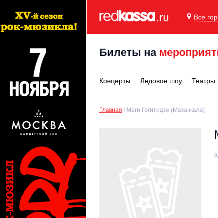
Все го
Билеты на
мероприят
Концерты
Ледовое шоу
Театры
Главная
Меги Гогитидзе (Махачкала)
К