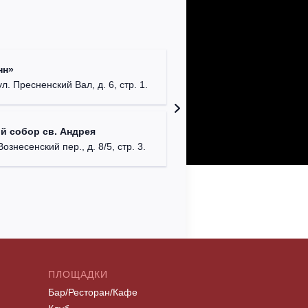
Римско-
нн»
г. Москв
ул. Пресненский Вал, д. 6, стр. 1.
Храм Хр
й собор св. Андрея
Соборо
Вознесенский пер., д. 8/5, стр. 3.
г. Моск
ПЛОЩАДКИ
Бар/Ресторан/Кафе