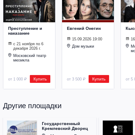
Металл
Преступление и
Евгений Онегин
Кыс
наказание
15.09.2026 19:00
16
с 21 ноября по 6
Дом музыки
Мо
декабря 2026 г.
м
Московский театр
мюзикла
Купить
Купить
от 1 000 ₽
от 3 500 ₽
от 5 
Другие площадки
Государственный
Кремлевский Дворец