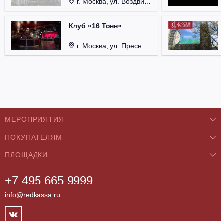
г. Москва, ул. Воздвиженка, д. 1, Кремль.
Клуб «16 Тонн»
г. Москва, ул. Пресненский Вал, д. 6, стр. 1.
МЕРОПРИЯТИЯ
ПОКУПАТЕЛЯМ
Концерты
ПЛОЩАДКИ
О нас
Классика
+7 495 665 9999
Бар/Ресторан/Кафе
Как купить
Театры
info@redkassa.ru
Клуб
Возврат билетов
Фестивали
Концертный зал
Контакты
Спорт