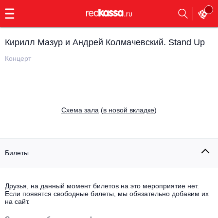
с
9:00
до
23:00
Кирилл Мазур и Андрей Колмачевский. Stand Up
Заказать
обратный
Концерт
звонок
Главная
Все события
Выбрать мероприятие
Инди
Cхема зала
(
в новой вкладке
)
Все события
Как купить
Электронная музыка
Rap, hip-hop, RnB
Билеты
Все события
Контакты
Панк
Поэтический вечер
Друзья, на данный момент билетов на это мероприятие нет.
Если появятся свободные билеты, мы обязательно добавим их
Все события
Выбрать другой город
Концерты на теплоходе
на сайт.
Опера