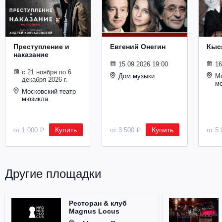
Металл
Преступление и
Евгений Онегин
Кыс
наказание
15.09.2026 19:00
16
с 21 ноября по 6
Дом музыки
Мо
декабря 2026 г.
м
Московский театр
мюзикла
Купить
Купить
от 1 000 ₽
от 3 500 ₽
от 5 
Другие площадки
Ресторан & клуб
Magnus Locus