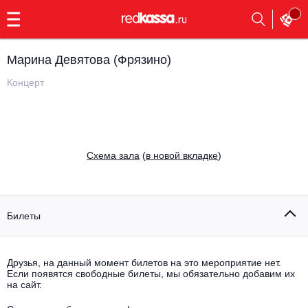
с
9:00
до
23:00
Марина Девятова (Фрязино)
Заказать
обратный
Концерт
звонок
Главная
Все события
Выбрать мероприятие
Инди
Cхема зала
(
в новой вкладке
)
Все события
Как купить
Электронная музыка
Rap, hip-hop, RnB
Билеты
Все события
Контакты
Панк
Поэтический вечер
Друзья, на данный момент билетов на это мероприятие нет.
Если появятся свободные билеты, мы обязательно добавим их
Все события
Выбрать другой город
Концерты на теплоходе
на сайт.
Опера