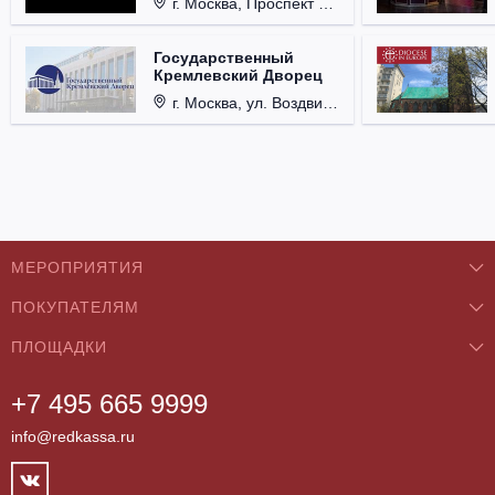
г. Москва, Проспект Мира, д. 12, стр. 9.
Государственный
Кремлевский Дворец
г. Москва, ул. Воздвиженка, д. 1, Кремль.
МЕРОПРИЯТИЯ
ПОКУПАТЕЛЯМ
Концерты
ПЛОЩАДКИ
О нас
Классика
+7 495 665 9999
Бар/Ресторан/Кафе
Как купить
Театры
info@redkassa.ru
Клуб
Возврат билетов
Фестивали
Концертный зал
Контакты
Спорт