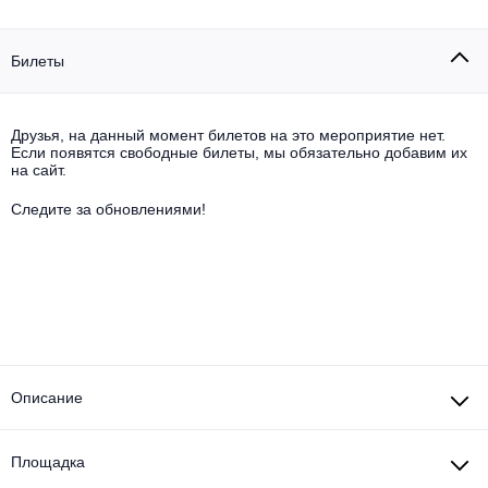
Другое для детей
Поп и эстрада
Известные актёры
Все события
Детский концерт
Билеты
Альтернатива
Комедия
Детский спектакль
Классическая музыка
Все события
Творческий вечер
Друзья, на данный момент билетов на это мероприятие нет.
Если появятся свободные билеты, мы обязательно добавим их
Детское шоу
на сайт.
Круиз Фест
Мюзикл, оперетта
Следите за обновлениями!
Детский мюзикл
Open-air на ВДНХ
Балет
Джаз и блюз
Драма
Этно, фолк, кантри
Музыкальный спектакль
Рок
Описание
Спектакль
Шансон, романс, авторская песня
Иммерсивный спектакль
Площадка