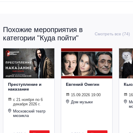
Металл
Похожие мероприятия в
Смотреть все (74)
категории "Куда пойти"
Преступление и
Евгений Онегин
Кыс
наказание
15.09.2026 19:00
16
с 21 ноября по 6
Дом музыки
Мо
декабря 2026 г.
м
Московский театр
мюзикла