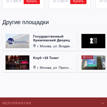
Купить
Купить
от 1 000 ₽
от 3 500 ₽
от 5 
Другие площадки
Государственный
Кремлевский Дворец
г. Москва, ул. Воздвиженка, д. 1, Кремль.
Клуб «16 Тонн»
г. Москва, ул. Пресненский Вал, д. 6, стр. 1.
МЕРОПРИЯТИЯ