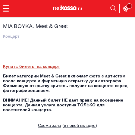
с
9:00
до
23:00
MIA BOYKA. Meet & Greet
Заказать
обратный
Концерт
звонок
Главная
Все события
Выбрать мероприятие
Инди
Купить билеты на концерт
Все события
Билет категории Meet & Greet включает фото с артистом
Как купить
Электронная музыка
после концерта и фирменную открытку для автографа.
Фирменную открытку зритель получит на концерте перед
фотографированием.
Rap, hip-hop, RnB
Все события
ВНИМАНИЕ! Данный билет НЕ дает право на посещение
концерта. Данная услуга доступна ТОЛЬКО для
Контакты
Панк
посетителей концерта.
Поэтический вечер
Все события
Выбрать другой город
Концерты на теплоходе
Cхема зала
(
в новой вкладке
)
Опера