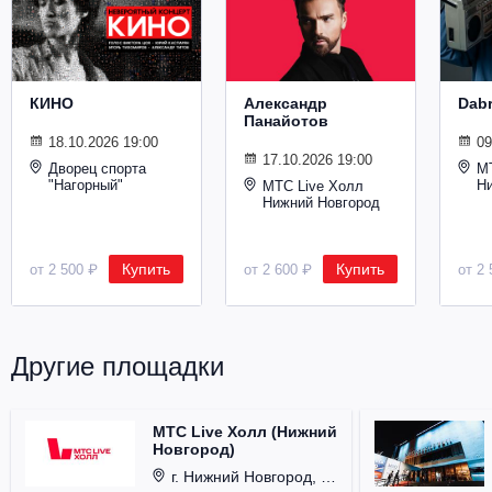
Металл
КИНО
Александр
Dab
Панайотов
18.10.2026 19:00
09
17.10.2026 19:00
Дворец спорта
М
"Нагорный"
Н
МТС Live Холл
Нижний Новгород
Купить
Купить
от 2 500 ₽
от 2 600 ₽
от 2 
Другие площадки
МТС Live Холл (Нижний
Новгород)
г. Нижний Новгород, Площадь Октябрьская, д. 1.