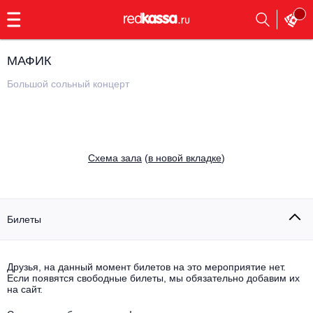
с
9:00
до
23:00
МАФИК
Заказать
обратный
Большой сольный концерт
звонок
Главная
Все события
Выбрать мероприятие
Инди
Cхема зала
(
в новой вкладке
)
Все события
Как купить
Электронная музыка
Rap, hip-hop, RnB
Билеты
Все события
Контакты
Панк
Поэтический вечер
Друзья, на данный момент билетов на это мероприятие нет.
Если появятся свободные билеты, мы обязательно добавим их
Все события
Выбрать другой город
Концерты на теплоходе
на сайт.
Опера