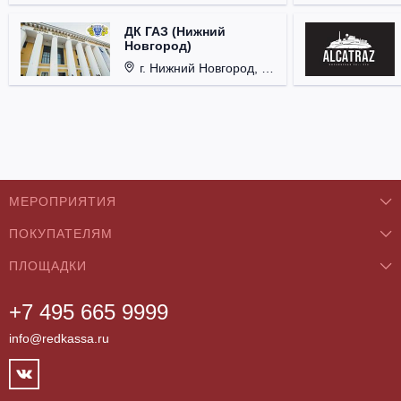
ДК ГАЗ (Нижний
Новгород)
г. Нижний Новгород, ул. Смирнова, д. 12.
МЕРОПРИЯТИЯ
ПОКУПАТЕЛЯМ
Концерты
ПЛОЩАДКИ
О нас
Классика
+7 495 665 9999
Бар/Ресторан/Кафе
Как купить
Театры
info@redkassa.ru
Клуб
Возврат билетов
Фестивали
Концертный зал
Контакты
Спорт