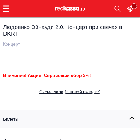
с
9:00
до
23:00
Людовико Эйнауди 2.0. Концерт при свечах в
Заказать
DKRT
обратный
звонок
Концерт
Главная
Все события
Выбрать мероприятие
Инди
Все события
Внимание! Акция! Сервисный сбор 3%!
Как купить
Электронная музыка
Cхема зала
(
в новой вкладке
)
Rap, hip-hop, RnB
Все события
Контакты
Панк
Поэтический вечер
Билеты
Все события
Выбрать другой город
Концерты на теплоходе
Опера