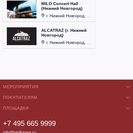
MILO Concert Hall
(Нижний Новгород)
г. Нижний Новгород, ул. Родионова, д. 4.
ALCATRAZ (г. Нижний
Новгород)
г. Нижний Новгород, ул. Почаинская, д. 21Б.
МЕРОПРИЯТИЯ
ПОКУПАТЕЛЯМ
Концерты
ПЛОЩАДКИ
О нас
Классика
+7 495 665 9999
Бар/Ресторан/Кафе
Как купить
Театры
info@redkassa.ru