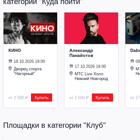
категории "Куда пойти"
Металл
КИНО
Александр
Dab
Панайотов
18.10.2026 19:00
09
17.10.2026 19:00
Дворец спорта
М
"Нагорный"
Н
МТС Live Холл
Нижний Новгород
Купить
Купить
от 2 500 ₽
от 2 600 ₽
от 2 
Площадки в категории "Клуб"