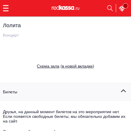
с
9:00
до
23:00
Лолита
Заказать
обратный
Концерт
звонок
Главная
Все события
Выбрать мероприятие
Инди
Cхема зала
(
в новой вкладке
)
Все события
Как купить
Электронная музыка
Rap, hip-hop, RnB
Билеты
Все события
Контакты
Панк
Поэтический вечер
Друзья, на данный момент билетов на это мероприятие нет.
Если появятся свободные билеты, мы обязательно добавим их
Все события
Выбрать другой город
Концерты на теплоходе
на сайт.
Опера