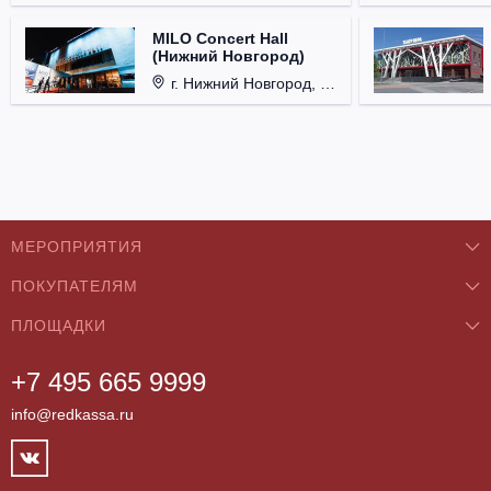
MILO Concert Hall
(Нижний Новгород)
г. Нижний Новгород, ул. Родионова, д. 4.
МЕРОПРИЯТИЯ
ПОКУПАТЕЛЯМ
Концерты
ПЛОЩАДКИ
О нас
Классика
+7 495 665 9999
Бар/Ресторан/Кафе
Как купить
Театры
info@redkassa.ru
Клуб
Возврат билетов
Фестивали
Концертный зал
Контакты
Спорт