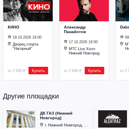
Металл
КИНО
Александр
Dab
Панайотов
18.10.2026 19:00
09
17.10.2026 19:00
Дворец спорта
М
"Нагорный"
Н
МТС Live Холл
Нижний Новгород
Купить
Купить
от 2 500 ₽
от 2 600 ₽
от 2 
Другие площадки
ДК ГАЗ (Нижний
Новгород)
г. Нижний Новгород, ул. Смирнова, д. 12.