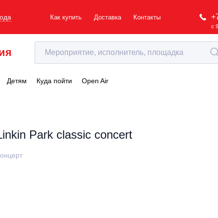
+
рода
Как купить
Доставка
Контакты
с 
ия
Детям
Куда пойти
Open Air
Linkin Park classic concert
онцерт