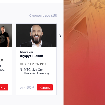
Смотреть все (15)
Михаил
Сурганова и
Шуфутинский
Оркестр
00
30.11.2026 19:00
02.11.2026 19:00
л
род
МТС Live Холл
МТС Live Холл
Нижний Новгород
Нижний Новгород
пить
Купить
Купить
от 4 500 ₽
от 2 600 ₽