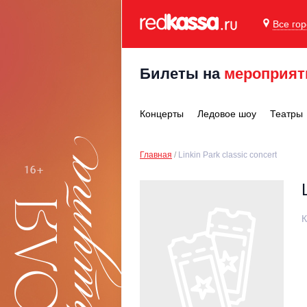
Все го
Билеты на
мероприят
Концерты
Ледовое шоу
Театры
Главная
Linkin Park classic concert
К