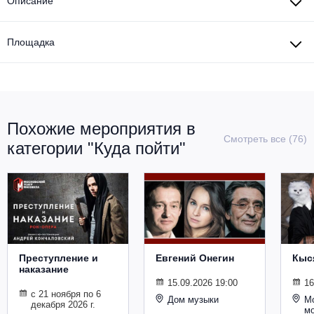
Описание
Площадка
Похожие мероприятия в
Смотреть все (76)
категории "Куда пойти"
Преступление и
Евгений Онегин
Кыс
наказание
15.09.2026 19:00
16
с 21 ноября по 6
Дом музыки
Мо
декабря 2026 г.
м