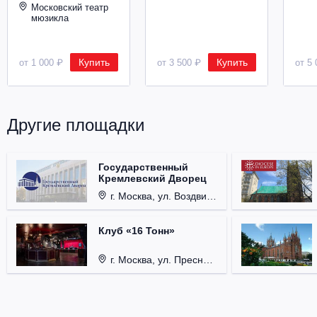
Московский театр
мюзикла
Купить
Купить
от 1 000 ₽
от 3 500 ₽
от 5 
Другие площадки
Государственный
Кремлевский Дворец
г. Москва, ул. Воздвиженка, д. 1, Кремль.
Клуб «16 Тонн»
г. Москва, ул. Пресненский Вал, д. 6, стр. 1.