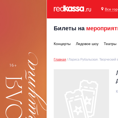
Все го
Билеты на
мероприят
Концерты
Ледовое шоу
Театры
Главная
Лариса Рубальская. Творческий в
К