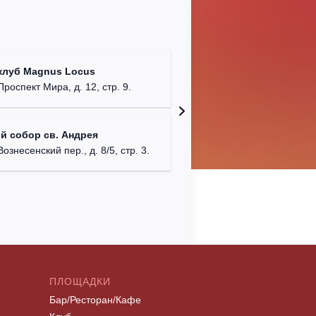
Храм Хр
клуб Magnus Locus
Соборо
Проспект Мира, д. 12, стр. 9.
г. Моск
Римско-
й собор св. Андрея
г. Москв
Вознесенский пер., д. 8/5, стр. 3.
ПЛОЩАДКИ
Бар/Ресторан/Кафе