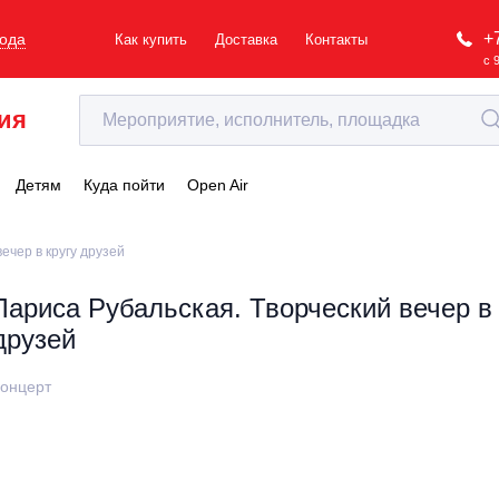
+
рода
Как купить
Доставка
Контакты
с 
ия
Детям
Куда пойти
Open Air
ечер в кругу друзей
Лариса Рубальская. Творческий вечер в 
друзей
онцерт