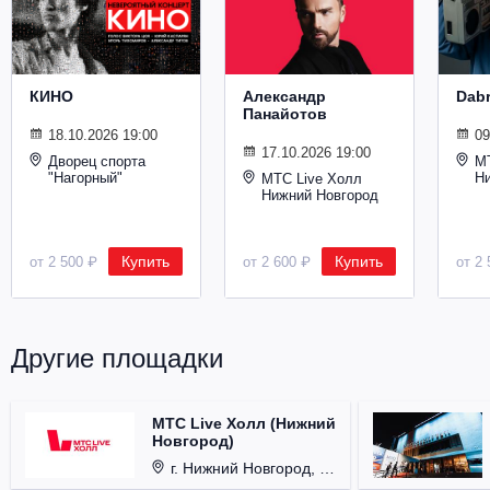
Металл
КИНО
Александр
Dab
Панайотов
18.10.2026 19:00
09
17.10.2026 19:00
Дворец спорта
М
"Нагорный"
Н
МТС Live Холл
Нижний Новгород
Купить
Купить
от 2 500 ₽
от 2 600 ₽
от 2 
Другие площадки
МТС Live Холл (Нижний
Новгород)
г. Нижний Новгород, Площадь Октябрьская, д. 1.