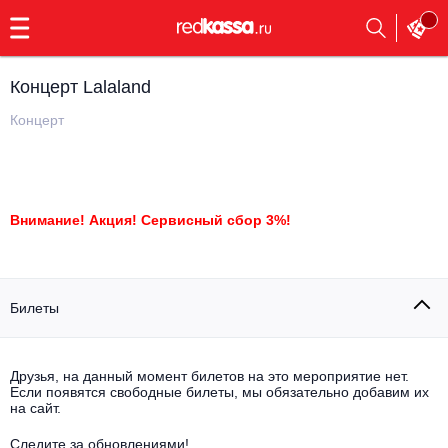
с
9:00
до
23:00
Концерт Lalaland
Заказать
обратный
Концерт
звонок
Главная
Все события
Выбрать мероприятие
Инди
Внимание! Акция! Сервисный сбор 3%!
Все события
Как купить
Электронная музыка
Билеты
Rap, hip-hop, RnB
Все события
Контакты
Панк
Поэтический вечер
Друзья, на данный момент билетов на это мероприятие нет.
Если появятся свободные билеты, мы обязательно добавим их
Все события
на сайт.
Выбрать другой город
Концерты на теплоходе
Опера
Следите за обновлениями!