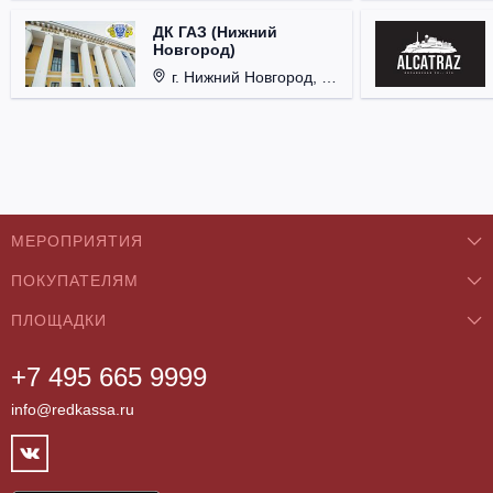
ДК ГАЗ (Нижний
Новгород)
г. Нижний Новгород, ул. Смирнова, д. 12.
МЕРОПРИЯТИЯ
ПОКУПАТЕЛЯМ
Концерты
ПЛОЩАДКИ
О нас
Классика
+7 495 665 9999
Бар/Ресторан/Кафе
Как купить
Театры
info@redkassa.ru
Клуб
Возврат билетов
Фестивали
Концертный зал
Контакты
Спорт