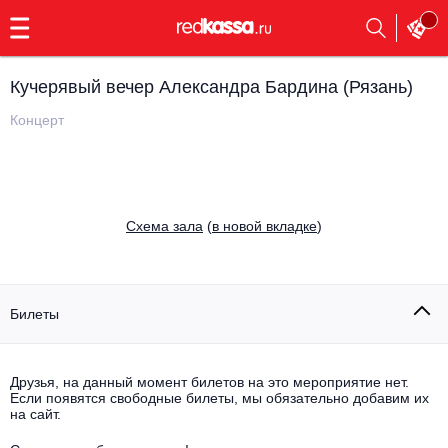
с
9:00
до
23:00
Кучерявый вечер Александра Бардина (Рязань)
Заказать
обратный
Концерт
звонок
Главная
Все события
Выбрать мероприятие
Инди
Cхема зала
(
в новой вкладке
)
Все события
Как купить
Электронная музыка
Rap, hip-hop, RnB
Билеты
Все события
Контакты
Панк
Поэтический вечер
Друзья, на данный момент билетов на это мероприятие нет.
Если появятся свободные билеты, мы обязательно добавим их
Все события
Выбрать другой город
Концерты на теплоходе
на сайт.
Опера