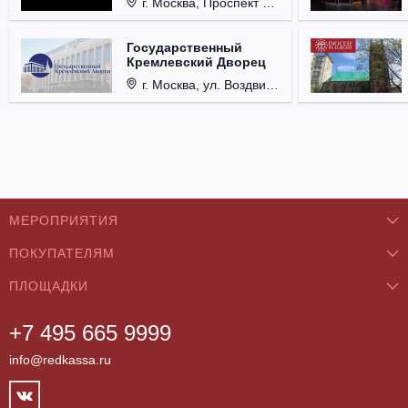
г. Москва, Проспект Мира, д. 12, стр. 9.
Государственный
Кремлевский Дворец
г. Москва, ул. Воздвиженка, д. 1, Кремль.
МЕРОПРИЯТИЯ
ПОКУПАТЕЛЯМ
Концерты
ПЛОЩАДКИ
О нас
Классика
+7 495 665 9999
Бар/Ресторан/Кафе
Как купить
Театры
info@redkassa.ru
Клуб
Возврат билетов
Фестивали
Концертный зал
Контакты
Спорт