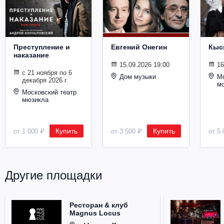
Металл
Преступление и
Евгений Онегин
Кыс
наказание
15.09.2026 19:00
16
с 21 ноября по 6
Дом музыки
Мо
декабря 2026 г.
м
Московский театр
мюзикла
Купить
Купить
от 1 000 ₽
от 3 500 ₽
от 5 
Другие площадки
Ресторан & клуб
Magnus Locus