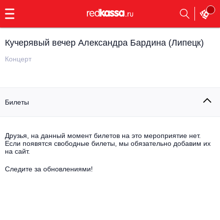
с
9:00
до
23:00
Кучерявый вечер Александра Бардина (Липецк)
Заказать
обратный
Концерт
звонок
Главная
Все события
Билеты
Выбрать мероприятие
Инди
Все события
Как купить
Электронная музыка
Друзья, на данный момент билетов на это мероприятие нет.
Если появятся свободные билеты, мы обязательно добавим их
на сайт.
Rap, hip-hop, RnB
Все события
Следите за обновлениями!
Контакты
Панк
Поэтический вечер
Все события
Выбрать другой город
Концерты на теплоходе
Опера