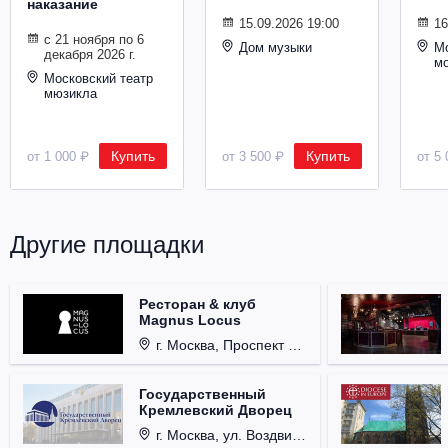
наказание
Металл
15.09.2026 19:00
16
с 21 ноября по 6
Дом музыки
Мо
декабря 2026 г.
м
Московский театр
мюзикла
Купить
Купить
от 1 000 ₽
от 3 500 ₽
от 5 
Другие площадки
Ресторан & клуб
Magnus Locus
г. Москва, Проспект Мира, д. 12, стр. 9.
Государственный
Кремлевский Дворец
г. Москва, ул. Воздвиженка, д. 1, Кремль.