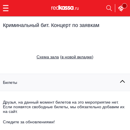
с
9:00
до
23:00
Криминальный бит. Концерт по заявкам
Заказать
обратный
звонок
Главная
Все события
Cхема зала
(
в новой вкладке
)
Выбрать мероприятие
Инди
Все события
Как купить
Электронная музыка
Билеты
Rap, hip-hop, RnB
Все события
Друзья, на данный момент билетов на это мероприятие нет.
Контакты
Панк
Если появятся свободные билеты, мы обязательно добавим их
Поэтический вечер
на сайт.
Все события
Выбрать другой город
Концерты на теплоходе
Опера
Следите за обновлениями!