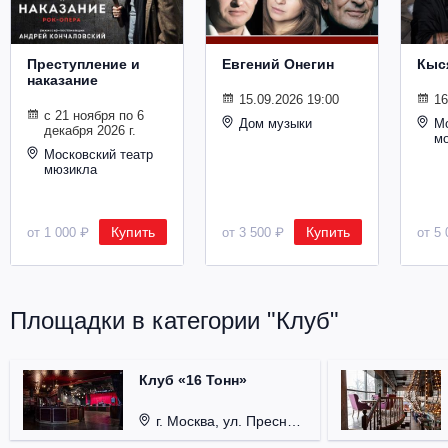
Металл
Преступление и
Евгений Онегин
Кыс
наказание
15.09.2026 19:00
16
с 21 ноября по 6
Дом музыки
Мо
декабря 2026 г.
м
Московский театр
мюзикла
Купить
Купить
от 1 000 ₽
от 3 500 ₽
от 5 
Площадки в категории "Клуб"
Клуб «16 Тонн»
г. Москва, ул. Пресненский Вал, д. 6, стр. 1.