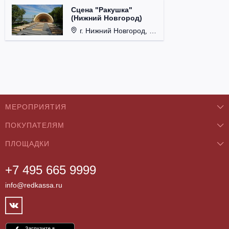
Сцена "Ракушка"
(Нижний Новгород)
г. Нижний Новгород, Александровский сад.
МЕРОПРИЯТИЯ
ПОКУПАТЕЛЯМ
Концерты
ПЛОЩАДКИ
О нас
Классика
+7 495 665 9999
Бар/Ресторан/Кафе
Как купить
Театры
info@redkassa.ru
Клуб
Возврат билетов
Фестивали
Концертный зал
Контакты
Спорт
Театр
Партнёры
Цирк