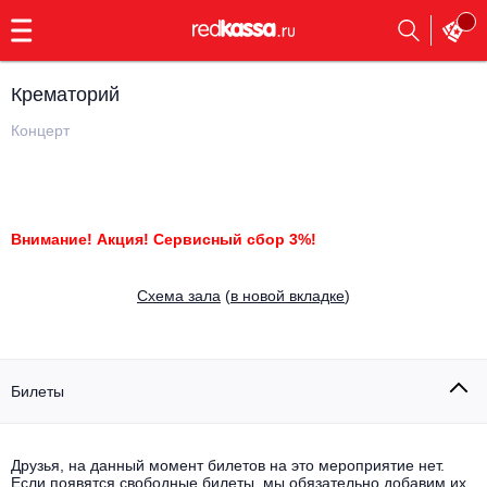
с
9:00
до
23:00
Крематорий
Заказать
обратный
Концерт
звонок
Главная
Все события
Выбрать мероприятие
Инди
Внимание! Акция! Сервисный сбор 3%!
Все события
Как купить
Электронная музыка
Cхема зала
(
в новой вкладке
)
Rap, hip-hop, RnB
Все события
Контакты
Панк
Билеты
Поэтический вечер
Все события
Выбрать другой город
Концерты на теплоходе
Опера
Друзья, на данный момент билетов на это мероприятие нет.
Если появятся свободные билеты, мы обязательно добавим их