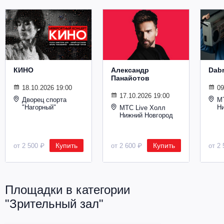
Металл
КИНО
Александр
Dab
Панайотов
18.10.2026 19:00
09
17.10.2026 19:00
Дворец спорта
М
"Нагорный"
Н
МТС Live Холл
Нижний Новгород
Купить
Купить
от 2 500 ₽
от 2 600 ₽
от 2 
Площадки в категории
"Зрительный зал"