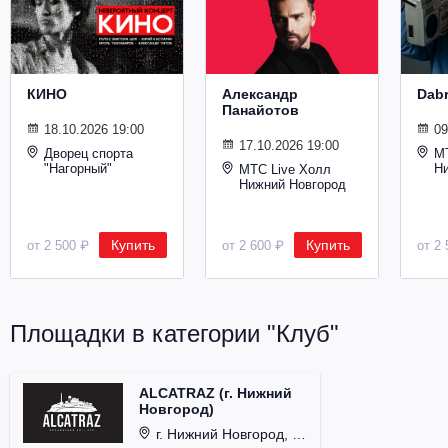
Металл
КИНО
Александр
Dab
Панайотов
18.10.2026 19:00
09
17.10.2026 19:00
Дворец спорта
М
"Нагорный"
Н
МТС Live Холл
Нижний Новгород
Купить
Купить
от 2 500 ₽
от 2 600 ₽
от 2 
Площадки в категории "Клуб"
ALCATRAZ (г. Нижний
Новгород)
г. Нижний Новгород, ул. Почаинская, д. 21Б.