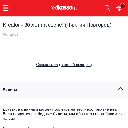
с
9:00
до
23:00
Kreator - 30 лет на сцене! (Нижний Новгород)
Заказать
обратный
Концерт
звонок
Главная
Все события
Выбрать мероприятие
Инди
Cхема зала
(
в новой вкладке
)
Все события
Как купить
Электронная музыка
Rap, hip-hop, RnB
Билеты
Все события
Контакты
Панк
Поэтический вечер
Друзья, на данный момент билетов на это мероприятие нет.
Если появятся свободные билеты, мы обязательно добавим их
Все события
Выбрать другой город
Концерты на теплоходе
на сайт.
Опера