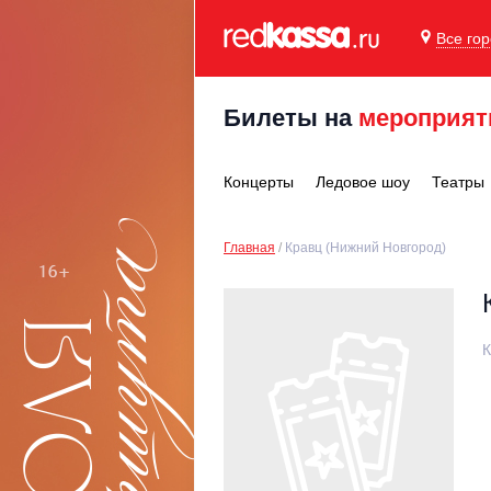
Все го
Билеты на
мероприят
Концерты
Ледовое шоу
Театры
Главная
Кравц (Нижний Новгород)
К