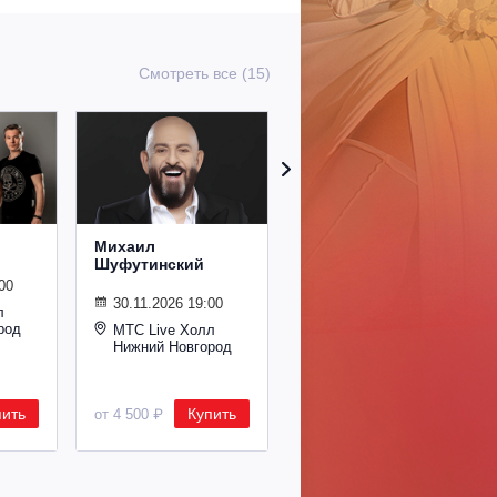
Смотреть все (15)
Михаил
Сурганова и
Шуфутинский
Оркестр
00
30.11.2026 19:00
02.11.2026 19:00
л
род
МТС Live Холл
МТС Live Холл
Нижний Новгород
Нижний Новгород
пить
Купить
Купить
от 4 500 ₽
от 2 600 ₽