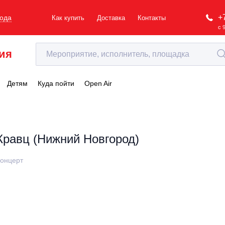
+
рода
Как купить
Доставка
Контакты
с 
ия
Детям
Куда пойти
Open Air
Кравц (Нижний Новгород)
онцерт