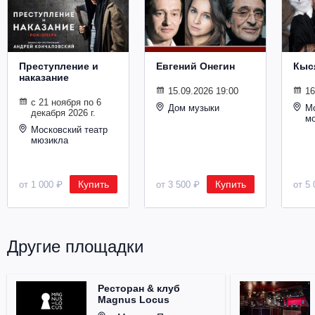
Металл
Преступление и
Евгений Онегин
Кыс
наказание
15.09.2026 19:00
16
с 21 ноября по 6
Дом музыки
Мо
декабря 2026 г.
м
Московский театр
мюзикла
Купить
Купить
от 1 000 ₽
от 3 500 ₽
от 5 
Другие площадки
Ресторан & клуб
Magnus Locus