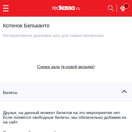
с
9:00
до
23:00
Котенок Бельканто
Заказать
обратный
Интерактивное джазовое шоу для самых маленьких
звонок
Главная
Все события
Выбрать мероприятие
Инди
Cхема зала
(
в новой вкладке
)
Все события
Как купить
Электронная музыка
Rap, hip-hop, RnB
Билеты
Все события
Контакты
Панк
Поэтический вечер
Друзья, на данный момент билетов на это мероприятие нет.
Если появятся свободные билеты, мы обязательно добавим их
Все события
Выбрать другой город
Концерты на теплоходе
на сайт.
Опера