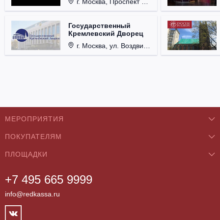
г. Москва, Проспект Мира, д. 12, стр. 9.
Государственный
Кремлевский Дворец
г. Москва, ул. Воздвиженка, д. 1, Кремль.
МЕРОПРИЯТИЯ
ПОКУПАТЕЛЯМ
Концерты
ПЛОЩАДКИ
О нас
Классика
+7 495 665 9999
Бар/Ресторан/Кафе
Как купить
Театры
info@redkassa.ru
Клуб
Возврат билетов
Фестивали
Концертный зал
Контакты
Спорт