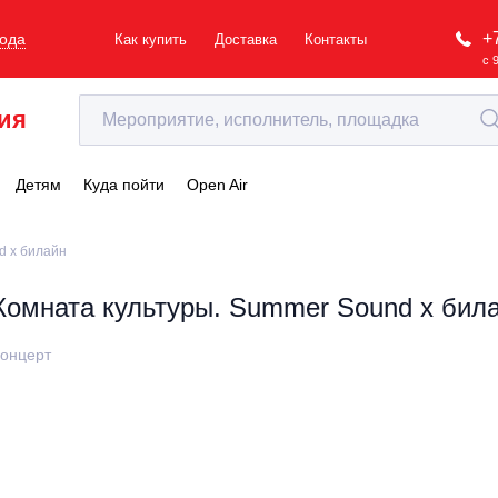
+
рода
Как купить
Доставка
Контакты
с 
ия
Детям
Куда пойти
Open Air
d х билайн
Комната культуры. Summer Sound х бил
онцерт