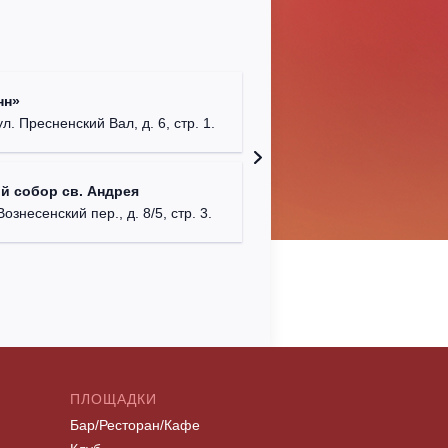
Храм Хр
нн»
Соборо
ул. Пресненский Вал, д. 6, стр. 1.
г. Моск
Театриу
й собор св. Андрея
Дурово
Вознесенский пер., д. 8/5, стр. 3.
г. Моск
ПЛОЩАДКИ
Бар/Ресторан/Кафе