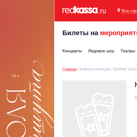
Все го
Билеты на
мероприят
Концерты
Ледовое шоу
Театры
Главная
Комната культуры. Summer Soun
К