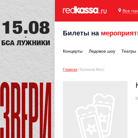
Все го
Билеты на
мероприят
Концерты
Ледовое шоу
Театры
Главная
Калинов Мост
К