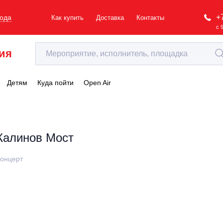
+
рода
Как купить
Доставка
Контакты
с 
ия
Детям
Куда пойти
Open Air
Калинов Мост
онцерт