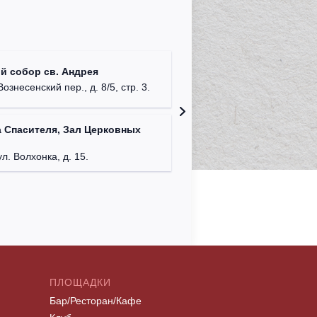
Театриу
й собор св. Андрея
Дурово
Вознесенский пер., д. 8/5, стр. 3.
г. Моск
 Спасителя, Зал Церковных
Римско-
г. Москв
ул. Волхонка, д. 15.
ПЛОЩАДКИ
Бар/Ресторан/Кафе