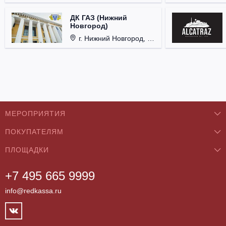
ДК ГАЗ (Нижний
Новгород)
г. Нижний Новгород, ул. Смирнова, д. 12.
МЕРОПРИЯТИЯ
ПОКУПАТЕЛЯМ
Концерты
ПЛОЩАДКИ
О нас
Классика
+7 495 665 9999
Бар/Ресторан/Кафе
Как купить
Театры
info@redkassa.ru
Клуб
Возврат билетов
Фестивали
Концертный зал
Контакты
Спорт