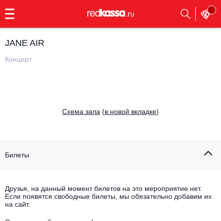
с
9:00
до
23:00
JANE AIR
Заказать
обратный
Концерт
звонок
Главная
Все события
Выбрать мероприятие
Инди
Cхема зала
(
в новой вкладке
)
Все события
Как купить
Электронная музыка
Rap, hip-hop, RnB
Билеты
Все события
Контакты
Панк
Поэтический вечер
Друзья, на данный момент билетов на это мероприятие нет.
Если появятся свободные билеты, мы обязательно добавим их
Все события
Выбрать другой город
Концерты на теплоходе
на сайт.
Опера