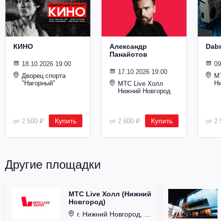
Металл
КИНО
Александр
Dab
Панайотов
18.10.2026 19:00
09
17.10.2026 19:00
Дворец спорта
М
"Нагорный"
Н
МТС Live Холл
Нижний Новгород
Купить
Купить
от 2 500 ₽
от 2 600 ₽
от 2 
Другие площадки
МТС Live Холл (Нижний
Новгород)
г. Нижний Новгород, Площадь Октябрьская, д. 1.