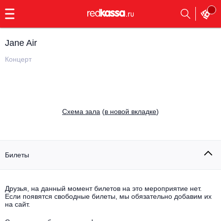
с
9:00
до
23:00
Jane Air
Заказать
обратный
Концерт
звонок
Главная
Все события
Выбрать мероприятие
Инди
Cхема зала
(
в новой вкладке
)
Все события
Как купить
Электронная музыка
Rap, hip-hop, RnB
Билеты
Все события
Контакты
Панк
Поэтический вечер
Друзья, на данный момент билетов на это мероприятие нет.
Если появятся свободные билеты, мы обязательно добавим их
Все события
Выбрать другой город
Концерты на теплоходе
на сайт.
Опера