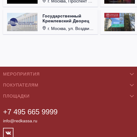
г. Москва, Проспект Мира, д. 12, стр. 9.
Государственный
Кремлевский Дворец
г. Москва, ул. Воздвиженка, д. 1, Кремль.
МЕРОПРИЯТИЯ
ПОКУПАТЕЛЯМ
Концерты
ПЛОЩАДКИ
О нас
Классика
+7 495 665 9999
Бар/Ресторан/Кафе
Как купить
Театры
info@redkassa.ru
Клуб
Возврат билетов
Фестивали
Концертный зал
Контакты
Спорт