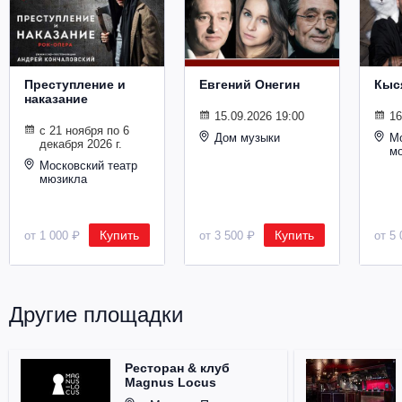
Металл
Преступление и
Евгений Онегин
Кыс
наказание
15.09.2026 19:00
16
с 21 ноября по 6
Дом музыки
Мо
декабря 2026 г.
м
Московский театр
мюзикла
Купить
Купить
от 1 000 ₽
от 3 500 ₽
от 5 
Другие площадки
Ресторан & клуб
Magnus Locus