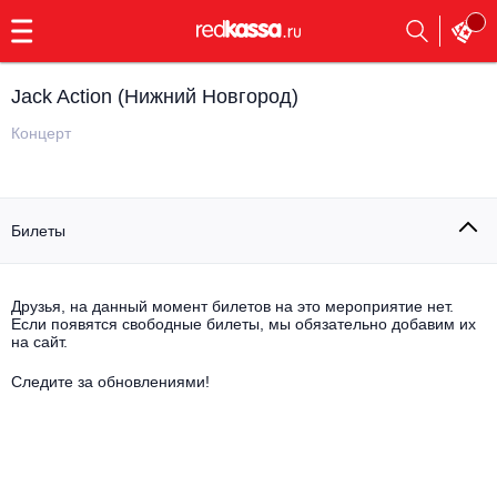
с
9:00
до
23:00
Jack Action (Нижний Новгород)
Заказать
обратный
Концерт
звонок
Главная
Все события
Билеты
Выбрать мероприятие
Инди
Все события
Как купить
Электронная музыка
Друзья, на данный момент билетов на это мероприятие нет.
Если появятся свободные билеты, мы обязательно добавим их
на сайт.
Rap, hip-hop, RnB
Все события
Следите за обновлениями!
Контакты
Панк
Поэтический вечер
Все события
Выбрать другой город
Концерты на теплоходе
Опера