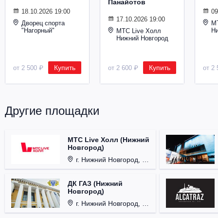
Панайотов
Металл
18.10.2026 19:00
09
17.10.2026 19:00
Дворец спорта
М
"Нагорный"
Н
МТС Live Холл
Нижний Новгород
Купить
Купить
от 2 500 ₽
от 2 600 ₽
от 2 
Другие площадки
МТС Live Холл (Нижний
Новгород)
г. Нижний Новгород, Площадь Октябрьская, д. 1.
ДК ГАЗ (Нижний
Новгород)
г. Нижний Новгород, ул. Смирнова, д. 12.