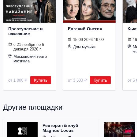
Металл
Преступление и
Евгений Онегин
Кыс
наказание
15.09.2026 19:00
16
с 21 ноября по 6
Дом музыки
Мо
декабря 2026 г.
м
Московский театр
мюзикла
Купить
Купить
от 1 000 ₽
от 3 500 ₽
от 5 
Другие площадки
Ресторан & клуб
Magnus Locus