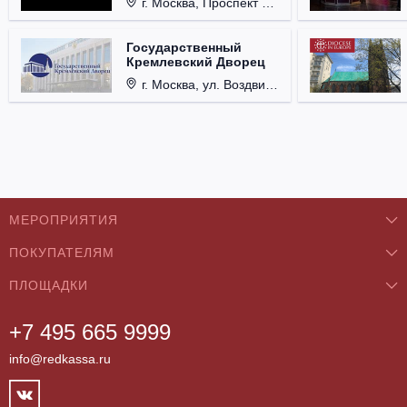
г. Москва, Проспект Мира, д. 12, стр. 9.
Государственный
Кремлевский Дворец
г. Москва, ул. Воздвиженка, д. 1, Кремль.
МЕРОПРИЯТИЯ
ПОКУПАТЕЛЯМ
Концерты
ПЛОЩАДКИ
О нас
Классика
+7 495 665 9999
Бар/Ресторан/Кафе
Как купить
Театры
info@redkassa.ru
Клуб
Возврат билетов
Фестивали
Концертный зал
Контакты
Спорт