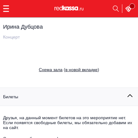
с
9:00
до
23:00
Ирина Дубцова
Заказать
обратный
Концерт
звонок
Главная
Все события
Выбрать мероприятие
Инди
Cхема зала
(
в новой вкладке
)
Все события
Как купить
Электронная музыка
Rap, hip-hop, RnB
Билеты
Все события
Контакты
Панк
Поэтический вечер
Друзья, на данный момент билетов на это мероприятие нет.
Если появятся свободные билеты, мы обязательно добавим их
Все события
Выбрать другой город
Концерты на теплоходе
на сайт.
Опера