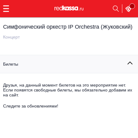
с
9:00
до
23:00
Cимфонический оркестр IP Orchestra (Жуковский)
Заказать
обратный
Концерт
звонок
Главная
Все события
Билеты
Выбрать мероприятие
Инди
Все события
Как купить
Электронная музыка
Друзья, на данный момент билетов на это мероприятие нет.
Если появятся свободные билеты, мы обязательно добавим их
на сайт.
Rap, hip-hop, RnB
Все события
Следите за обновлениями!
Контакты
Панк
Поэтический вечер
Все события
Выбрать другой город
Концерты на теплоходе
Опера