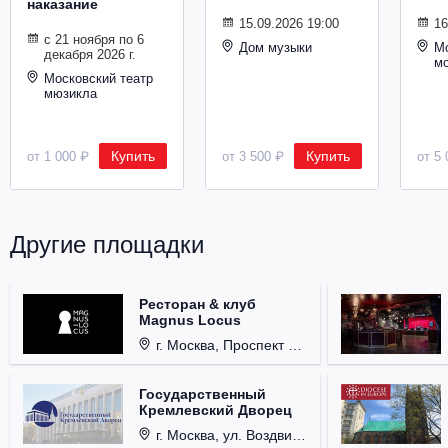
наказание
Металл
15.09.2026 19:00
16
с 21 ноября по 6
Дом музыки
Мо
декабря 2026 г.
м
Московский театр
мюзикла
Купить
Купить
от 1 000 ₽
от 3 500 ₽
от 5 
Другие площадки
Ресторан & клуб
Magnus Locus
г. Москва, Проспект Мира, д. 12, стр. 9.
Государственный
Кремлевский Дворец
г. Москва, ул. Воздвиженка, д. 1, Кремль.