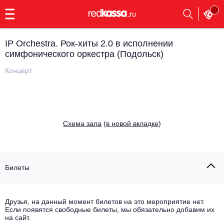
с
9:00
до
23:00
IP Orchestra. Рок-хиты 2.0 в исполнении
Заказать
симфонического оркестра (Подольск)
обратный
звонок
Концерт
Главная
Все события
Выбрать мероприятие
Инди
Все события
Cхема зала
(
в новой вкладке
)
Как купить
Электронная музыка
Rap, hip-hop, RnB
Все события
Билеты
Контакты
Панк
Поэтический вечер
Все события
Друзья, на данный момент билетов на это мероприятие нет.
Выбрать другой город
Концерты на теплоходе
Если появятся свободные билеты, мы обязательно добавим их
Опера
на сайт.