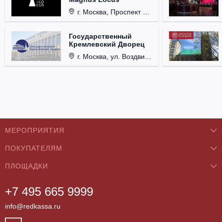
г. Москва, Проспект Мира, д. 12, стр. 9.
Государственный
Кремлевский Дворец
г. Москва, ул. Воздвиженка, д. 1, Кремль.
МЕРОПРИЯТИЯ
ПОКУПАТЕЛЯМ
Концерты
ПЛОЩАДКИ
О нас
Классика
+7 495 665 9999
Бар/Ресторан/Кафе
Как купить
Театры
info@redkassa.ru
Клуб
Возврат билетов
Фестивали