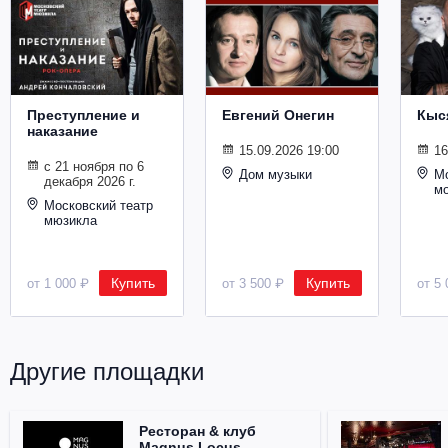
Металл
Преступление и
Евгений Онегин
Кыс
наказание
15.09.2026 19:00
16
с 21 ноября по 6
Дом музыки
Мо
декабря 2026 г.
м
Московский театр
мюзикла
Купить
Купить
от 1 000 ₽
от 3 500 ₽
от 5 
Другие площадки
Ресторан & клуб
Magnus Locus