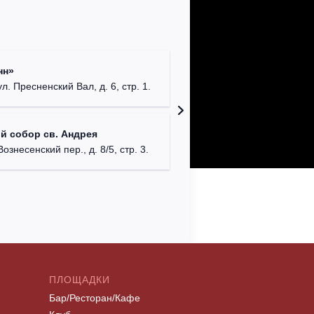
Римско-
нн»
г. Москв
ул. Пресненский Вал, д. 6, стр. 1.
Храм Хр
й собор св. Андрея
Соборо
Вознесенский пер., д. 8/5, стр. 3.
г. Моск
ПЛОЩАДКИ
Бар/Ресторан/Кафе