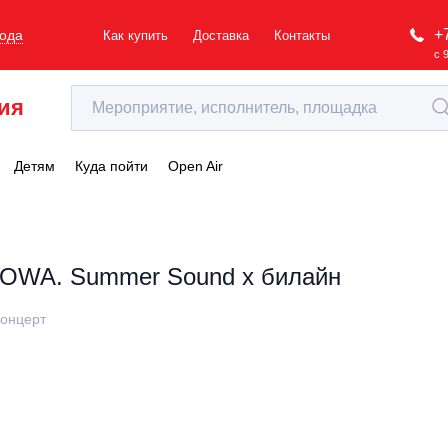
+
рода
Как купить
Доставка
Контакты
с 
ия
Детям
Куда пойти
Open Air
IOWA. Summer Sound x билайн
онцерт