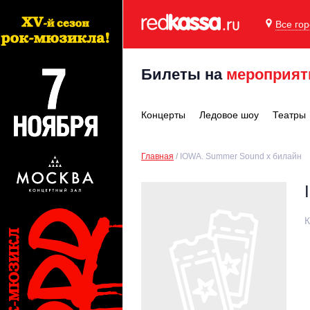
Все го
Билеты на
мероприят
Концерты
Ледовое шоу
Театры
Главная
IOWA. Summer Sound x билайн
К