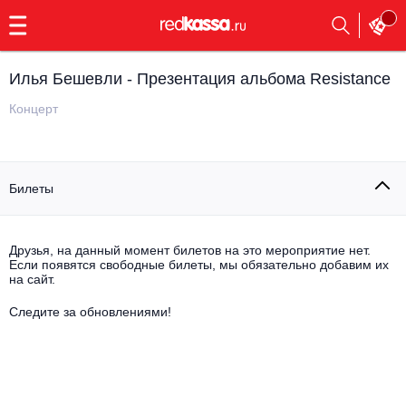
с
9:00
до
23:00
Илья Бешевли - Презентация альбома Resistance
Заказать
обратный
Концерт
звонок
Главная
Все события
Билеты
Выбрать мероприятие
Инди
Все события
Как купить
Электронная музыка
Друзья, на данный момент билетов на это мероприятие нет.
Если появятся свободные билеты, мы обязательно добавим их
на сайт.
Rap, hip-hop, RnB
Все события
Следите за обновлениями!
Контакты
Панк
Поэтический вечер
Все события
Выбрать другой город
Концерты на теплоходе
Опера