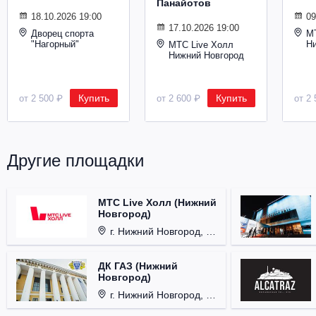
Панайотов
Металл
18.10.2026 19:00
09
17.10.2026 19:00
Дворец спорта
М
"Нагорный"
Н
МТС Live Холл
Нижний Новгород
Купить
Купить
от 2 500 ₽
от 2 600 ₽
от 2 
Другие площадки
МТС Live Холл (Нижний
Новгород)
г. Нижний Новгород, Площадь Октябрьская, д. 1.
ДК ГАЗ (Нижний
Новгород)
г. Нижний Новгород, ул. Смирнова, д. 12.