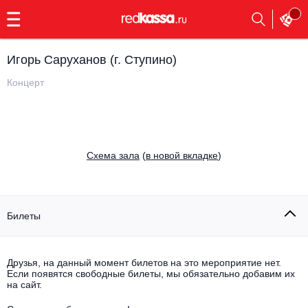
с
9:00
до
23:00
Игорь Саруханов (г. Ступино)
Заказать
обратный
Концерт
звонок
Главная
Все события
Выбрать мероприятие
Инди
Cхема зала
(
в новой вкладке
)
Все события
Как купить
Электронная музыка
Rap, hip-hop, RnB
Билеты
Все события
Контакты
Панк
Поэтический вечер
Друзья, на данный момент билетов на это мероприятие нет.
Если появятся свободные билеты, мы обязательно добавим их
Все события
Выбрать другой город
Концерты на теплоходе
на сайт.
Опера