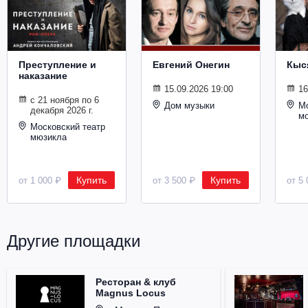
Металл
Преступление и
Евгений Онегин
Кыс
наказание
15.09.2026 19:00
16
с 21 ноября по 6
Дом музыки
Мо
декабря 2026 г.
м
Московский театр
мюзикла
Купить
Купить
от 1 000 ₽
от 3 500 ₽
от 5 
Другие площадки
Ресторан & клуб
Magnus Locus