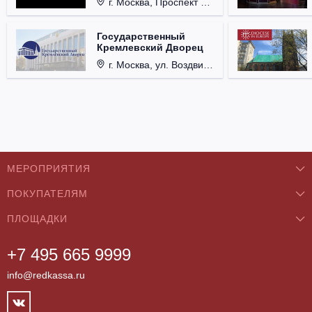
г. Москва, Проспект Мира, д. 12, стр. 9.
Государственный
Кремлевский Дворец
г. Москва, ул. Воздвиженка, д. 1, Кремль.
МЕРОПРИЯТИЯ
ПОКУПАТЕЛЯМ
Концерты
ПЛОЩАДКИ
О нас
Классика
+7 495 665 9999
Бар/Ресторан/Кафе
Как купить
Театры
info@redkassa.ru
Клуб
Возврат билетов
Фестивали
Концертный зал
Контакты
Спорт