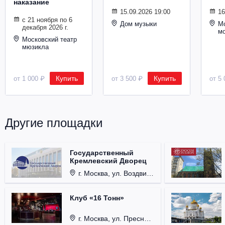
наказание
Металл
15.09.2026 19:00
16
с 21 ноября по 6
Дом музыки
Мо
декабря 2026 г.
м
Московский театр
мюзикла
Купить
Купить
от 1 000 ₽
от 3 500 ₽
от 5 
Другие площадки
Государственный
Кремлевский Дворец
г. Москва, ул. Воздвиженка, д. 1, Кремль.
Клуб «16 Тонн»
г. Москва, ул. Пресненский Вал, д. 6, стр. 1.