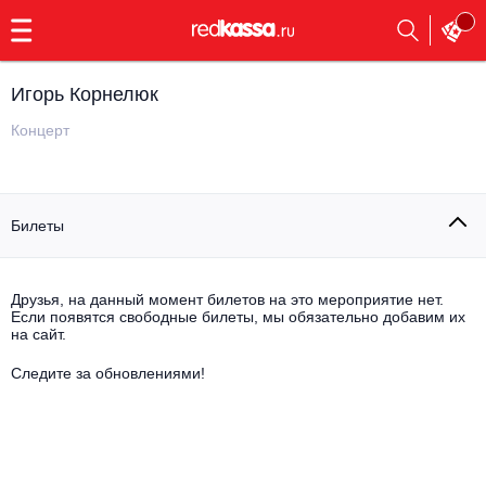
с
9:00
до
23:00
Игорь Корнелюк
Заказать
обратный
Концерт
звонок
Главная
Все события
Билеты
Выбрать мероприятие
Инди
Все события
Как купить
Электронная музыка
Друзья, на данный момент билетов на это мероприятие нет.
Если появятся свободные билеты, мы обязательно добавим их
на сайт.
Rap, hip-hop, RnB
Все события
Следите за обновлениями!
Контакты
Панк
Поэтический вечер
Все события
Выбрать другой город
Концерты на теплоходе
Опера