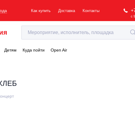
+
рода
Как купить
Доставка
Контакты
с 
ия
Детям
Куда пойти
Open Air
ХЛЕБ
онцерт