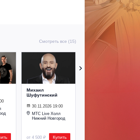
Смотреть все (15)
Михаил
Сурганова и
Шуфутинский
Оркестр
00
30.11.2026 19:00
02.11.2026 19:00
л
род
МТС Live Холл
МТС Live Холл
Нижний Новгород
Нижний Новгород
пить
Купить
Купить
от 4 500 ₽
от 2 600 ₽