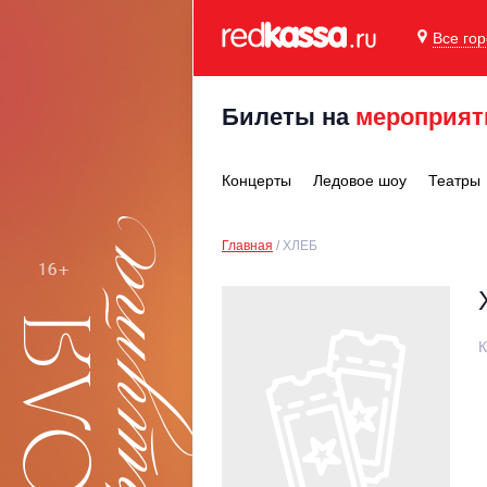
Все го
Билеты на
мероприят
Концерты
Ледовое шоу
Театры
Главная
ХЛЕБ
К