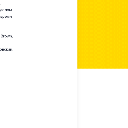
,
 делом
 время
 Brown,
овский,