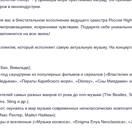
ов в киноиндустрии.
я вас в блистательном исполнении ведущего оркестра России Hig
 импровизациями, искренними чувствами. Подарите себе уникально
запомнится на всю жизнь!
ллектив, который исполняет самую актуальную музыку. На концерт
 Бах, Вивальди);
под саундтреки из популярных фильмов и сериалов («Властелин к
Ведьмак», «Пираты Карибского моря», «Disney», «Сны Миядзаки» и
елей самых разных жанров от рока до поп-музыки (The Beatles, St
s, Sting и др.);
пот, окунаясь в мир музыки современных неоклассических композит
акс Рихтер, Майкл Найман);
ры и вселенные («Музыка космоса», «Enigma Enya Neoclassica», «Je