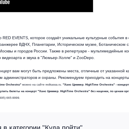
во RED EVENTS, которое создаёт уникальные культурные события в
 оранжерее ВДНХ, Планетарии, Историческом музее, Ботаническом 
осквы и городов России. Также в репертуаре - мультимедийные ко
 видеоарта и звука в "Люмьер-Холле" и ZooDepo.
нцерт вам могут быть предложены места, отличные от указанной к
м администраторов и охраны. Рекомендуем приходить на концерты
ime Orchestra"
можно на сайте redkassa.ru.
"Ханс Циммер. HighTime Orchestra" - концерт
купить билеты на концерт "Ханс Циммер. HighTime Orchestra" без наценки, по ценам ор
495) 665-9999.
в категории "Куда пойти"