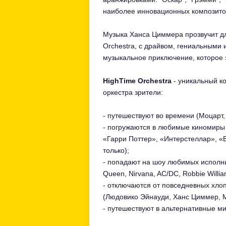
наиболее инновационных композитор
Музыка Ханса Циммера прозвучит дл
Orchestra, с драйвом, гениальными
музыкальное приключение, которое 
HighTime Orchestra
- уникальный ко
оркестра зрители:
- путешествуют во времени (Моцарт,
- погружаются в любимые киномиры 
«Гарри Поттер», «Интерстеллар», «
только);
- попадают на шоу любимых исполнит
Queen, Nirvana, AC/DC, Robbie William
- отключаются от повседневных хло
(Людовико Эйнауди, Ханс Циммер, М
- путешествуют в альтернативные ми