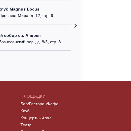
Храм Хр
клуб Magnus Locus
Соборо
Проспект Мира, д. 12, стр. 9.
г. Моск
Римско-
й собор св. Андрея
г. Москв
Вознесенский пер., д. 8/5, стр. 3.
ПЛОЩАДКИ
Бар/Ресторан/Кафе
Клуб
Концертный зал
Театр