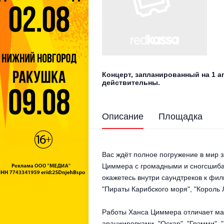
Концерт, запланированный на 1 а
действительны.
Описание
Площадка
Вас ждёт полное погружение в мир 
Циммера с громадными и сногсшибат
окажетесь внутри саундтреков к филь
"Пираты Карибского моря", "Король
Работы Ханса Циммера отличает ма
аранжировками. "Оскар", "Грэмми", 