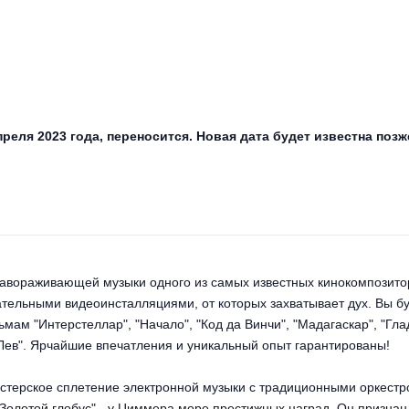
преля 2023 года, переносится. Новая дата будет известна по
завораживающей музыки одного из самых известных кинокомпозито
ельными видеоинсталляциями, от которых захватывает дух. Вы б
мам "Интерстеллар", "Начало", "Код да Винчи", "Мадагаскар", "Гла
 Лев". Ярчайшие впечатления и уникальный опыт гарантированы!
стерское сплетение электронной музыки с традиционными оркест
"Золотой глобус" - у Циммера море престижных наград. Он признан