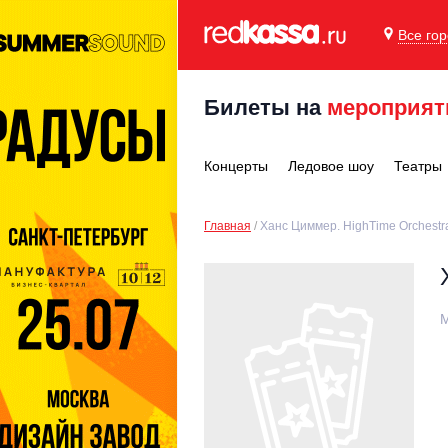
Все го
Билеты на
мероприят
Концерты
Ледовое шоу
Театры
Главная
Ханс Циммер. HighTime Orchestr
М