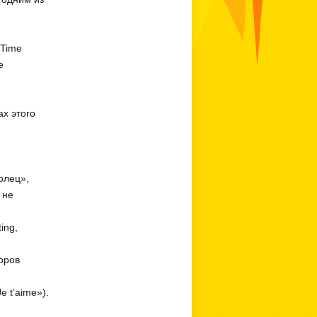
hTime
е
ах этого
олец»,
 не
ing,
оров
 t’aime»).