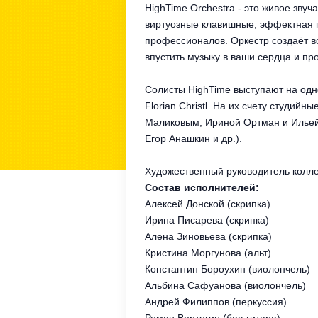
HighTime Orchestra - это живое зву
виртуозные клавишные, эффектная п
профессионалов. Оркестр создаёт 
впустить музыку в ваши сердца и пр
Солисты HighTime выступают на одной
Florian Christl. На их счету студийн
Маликовым, Ириной Ортман и Ильей 
Егор Анашкин и др.).
Художественный руководитель колле
Состав исполнителей:
Алексей Донской (скрипка)
Ирина Писарева (скрипка)
Алена Зиновьева (скрипка)
Кристина Моргунова (альт)
Константин Бороухин (виолончель)
Альбина Сафуанова (виолончель)
Андрей Филиппов (перкуссия)
Роман Вертягин (бас-гитара)