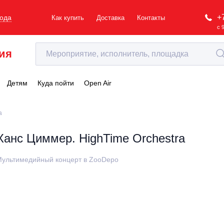
+
рода
Как купить
Доставка
Контакты
с 
ия
Детям
Куда пойти
Open Air
a
Ханс Циммер. HighTime Orchestra
ультимедийный концерт в ZooDepo