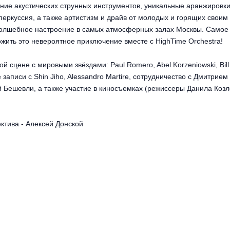
чание акустических струнных инструментов, уникальные аранжировки
еркуссия, а также артистизм и драйв от молодых и горящих своим
волшебное настроение в самых атмосферных залах Москвы. Самое
ожить это невероятное приключение вместе с HighTime Orchestra!
 сцене с мировыми звёздами: Paul Romero, Abel Korzeniowski, Bill
ые записи с Shin Jiho, Alessandro Martire, сотрудничество с Дмитрием
Бешевли, а также участие в киносъемках (режиссеры Данила Козл
ктива - Алексей Донской