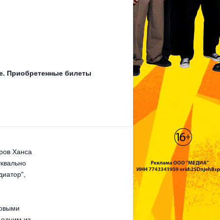
зже. Приобретенные билеты
ров Ханса
уквально
диатор",
ровыми
 одним из