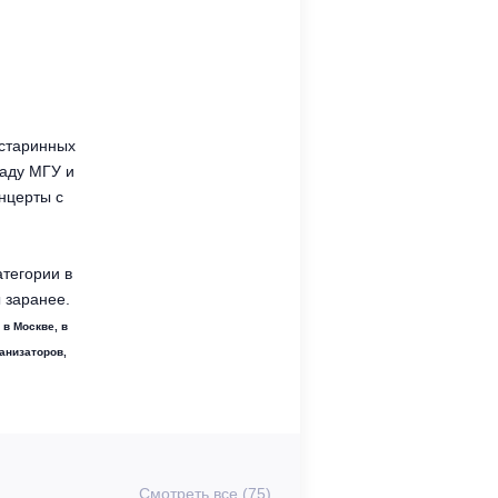
 старинных
саду МГУ и
нцерты с
атегории в
 заранее.
 в Москве, в
ганизаторов,
Смотреть все (75)