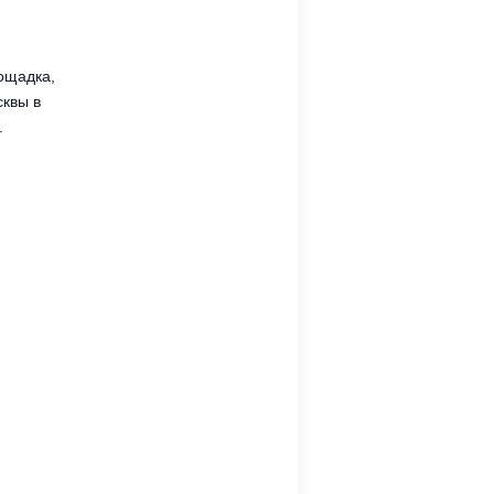
ощадка,
квы в
.