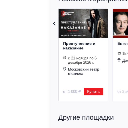
Преступление и
Евге
наказание
15.
с 21 ноября по 6
До
декабря 2026 г.
Московский театр
мюзикла
Купить
от 1 000 ₽
от 3 
Другие площадки