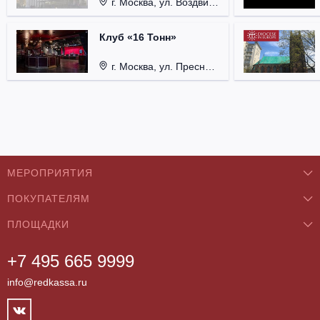
г. Москва, ул. Воздвиженка, д. 1, Кремль.
Клуб «16 Тонн»
г. Москва, ул. Пресненский Вал, д. 6, стр. 1.
МЕРОПРИЯТИЯ
ПОКУПАТЕЛЯМ
Концерты
ПЛОЩАДКИ
О нас
Классика
+7 495 665 9999
Бар/Ресторан/Кафе
Как купить
Театры
info@redkassa.ru
Клуб
Возврат билетов
Фестивали
Концертный зал
Контакты
Спорт