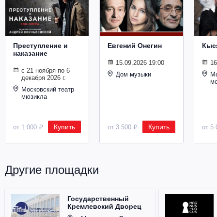
Металл
Преступление и
Евгений Онегин
Кыс
наказание
15.09.2026 19:00
16
с 21 ноября по 6
Дом музыки
Мо
декабря 2026 г.
м
Московский театр
мюзикла
Купить
Купить
от 1 000 ₽
от 3 500 ₽
от 5 
Другие площадки
Государственный
Кремлевский Дворец