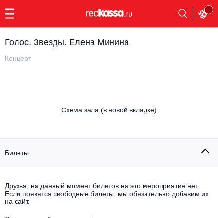
с
9:00
до
23:00
Голос. Звезды. Елена Минина
Заказать
обратный
Концерт
звонок
Главная
Все события
Выбрать мероприятие
Инди
Cхема зала
(
в новой вкладке
)
Все события
Как купить
Электронная музыка
Rap, hip-hop, RnB
Билеты
Все события
Контакты
Панк
Поэтический вечер
Друзья, на данный момент билетов на это мероприятие нет.
Если появятся свободные билеты, мы обязательно добавим их
Все события
Выбрать другой город
Концерты на теплоходе
на сайт.
Опера