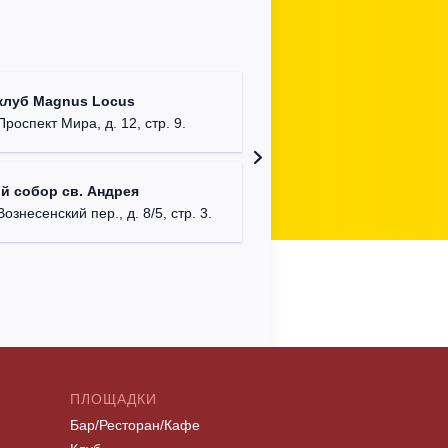
Храм Хр
клуб Magnus Locus
Соборо
Проспект Мира, д. 12, стр. 9.
г. Моск
Римско-
й собор св. Андрея
г. Москв
Вознесенский пер., д. 8/5, стр. 3.
ПЛОЩАДКИ
Бар/Ресторан/Кафе