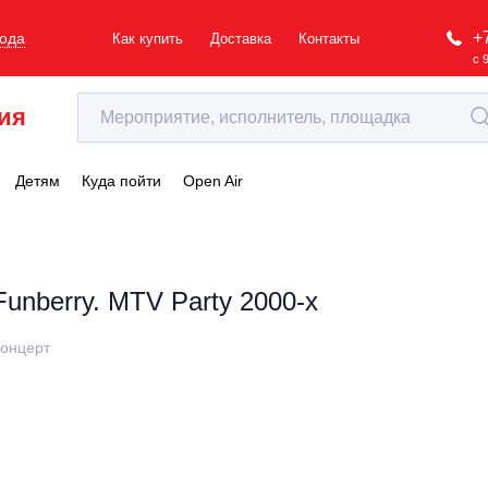
+
рода
Как купить
Доставка
Контакты
с 
ия
Детям
Куда пойти
Open Air
Funberry. MTV Party 2000-х
онцерт