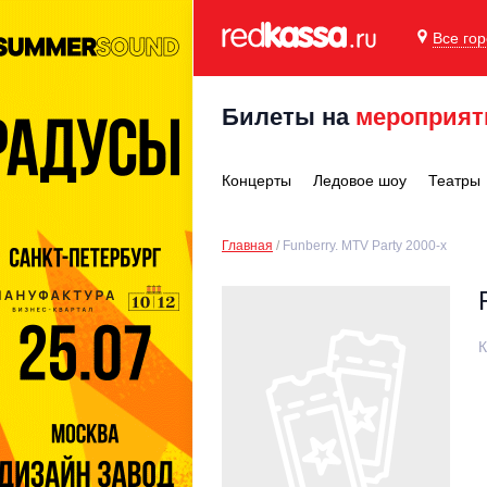
Все го
Билеты на
мероприят
Концерты
Ледовое шоу
Театры
Главная
Funberry. MTV Party 2000-х
К