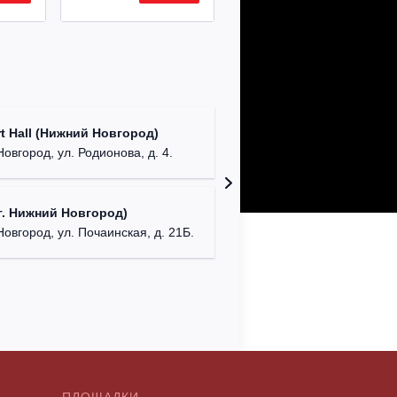
Театр "
t Hall (Нижний Новгород)
бул. М
овгород, ул. Родионова, д. 4.
ДК "Кра
. Нижний Новгород)
г. Ниж
Новгород, ул. Почаинская, д. 21Б.