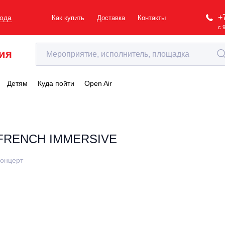
+
рода
Как купить
Доставка
Контакты
с 
ия
Детям
Куда пойти
Open Air
FRENCH IMMERSIVE
онцерт