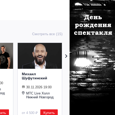
Смотреть все (15)
Михаил
Сурганова и
Шуфутинский
Оркестр
00
30.11.2026 19:00
02.11.2026 19:00
л
род
МТС Live Холл
МТС Live Холл
Нижний Новгород
Нижний Новгород
пить
Купить
Купить
от 4 500 ₽
от 2 600 ₽