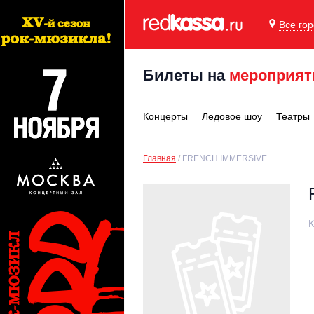
Все го
Билеты на
мероприят
Концерты
Ледовое шоу
Театры
Главная
FRENCH IMMERSIVE
К