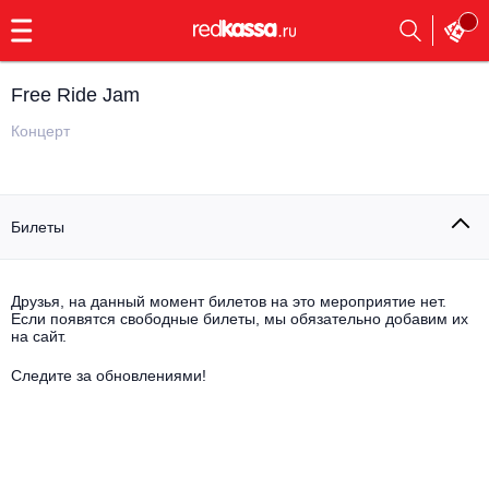
с
9:00
до
23:00
Free Ride Jam
Заказать
обратный
Концерт
звонок
Главная
Все события
Билеты
Выбрать мероприятие
Инди
Все события
Как купить
Электронная музыка
Друзья, на данный момент билетов на это мероприятие нет.
Если появятся свободные билеты, мы обязательно добавим их
на сайт.
Rap, hip-hop, RnB
Все события
Следите за обновлениями!
Контакты
Панк
Поэтический вечер
Все события
Выбрать другой город
Концерты на теплоходе
Опера