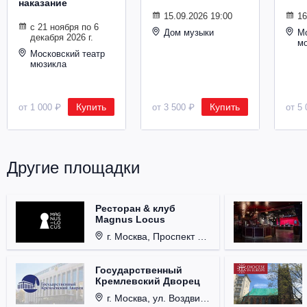
наказание
Металл
15.09.2026 19:00
16
с 21 ноября по 6
Дом музыки
Мо
декабря 2026 г.
м
Московский театр
мюзикла
Купить
Купить
от 1 000 ₽
от 3 500 ₽
от 5 
Другие площадки
Ресторан & клуб
Magnus Locus
г. Москва, Проспект Мира, д. 12, стр. 9.
Государственный
Кремлевский Дворец
г. Москва, ул. Воздвиженка, д. 1, Кремль.