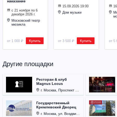
наказание
Металл
15.09.2026 19:00
16
с 21 ноября по 6
Дом музыки
Мо
декабря 2026 г.
м
Московский театр
мюзикла
Купить
Купить
от 1 000 ₽
от 3 500 ₽
от 5 
Другие площадки
Ресторан & клуб
Magnus Locus
г. Москва, Проспект Мира, д. 12, стр. 9.
Государственный
Кремлевский Дворец
г. Москва, ул. Воздвиженка, д. 1, Кремль.