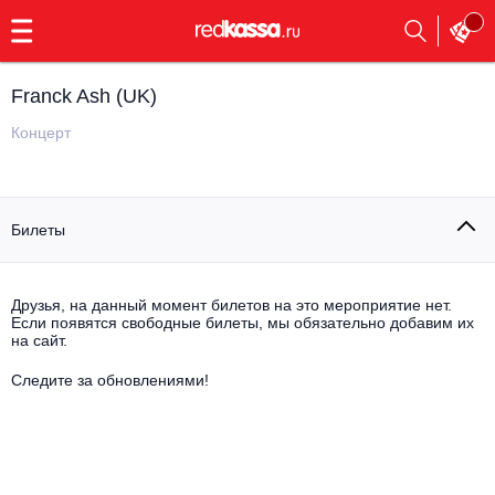
с
9:00
до
23:00
Franck Ash (UK)
Заказать
обратный
Концерт
звонок
Главная
Все события
Билеты
Выбрать мероприятие
Инди
Все события
Как купить
Электронная музыка
Друзья, на данный момент билетов на это мероприятие нет.
Если появятся свободные билеты, мы обязательно добавим их
на сайт.
Rap, hip-hop, RnB
Все события
Следите за обновлениями!
Контакты
Панк
Поэтический вечер
Все события
Выбрать другой город
Концерты на теплоходе
Опера