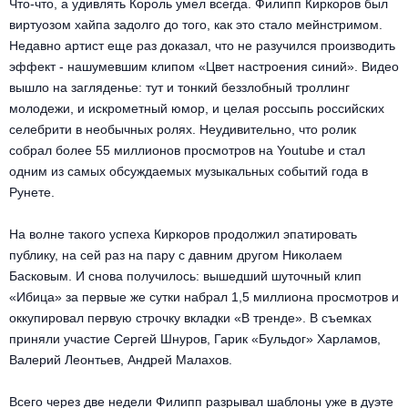
Что-что, а удивлять Король умел всегда. Филипп Киркоров был
Металл
виртуозом хайпа задолго до того, как это стало мейнстримом.
Недавно артист еще раз доказал, что не разучился производить
эффект - нашумевшим клипом «Цвет настроения синий». Видео
вышло на загляденье: тут и тонкий беззлобный троллинг
молодежи, и искрометный юмор, и целая россыпь российских
селебрити в необычных ролях. Неудивительно, что ролик
собрал более 55 миллионов просмотров на Youtube и стал
одним из самых обсуждаемых музыкальных событий года в
Рунете.
На волне такого успеха Киркоров продолжил эпатировать
публику, на сей раз на пару с давним другом Николаем
Басковым. И снова получилось: вышедший шуточный клип
«Ибица» за первые же сутки набрал 1,5 миллиона просмотров и
оккупировал первую строчку вкладки «В тренде». В съемках
приняли участие Сергей Шнуров, Гарик «Бульдог» Харламов,
Валерий Леонтьев, Андрей Малахов.
Всего через две недели Филипп разрывал шаблоны уже в дуэте