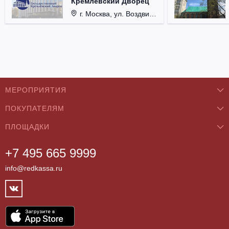
Кремлевский Дворец
г. Москва, ул. Воздвиженка, д. 1, Кремль.
МЕРОПРИЯТИЯ
ПОКУПАТЕЛЯМ
Концерты
ПЛОЩАДКИ
О нас
Классика
+7 495 665 9999
Бар/Ресторан/Кафе
Как купить
Театры
info@redkassa.ru
Клуб
Возврат билетов
Фестивали
Концертный зал
Контакты
Спорт
Театр
Партнёры
Цирк
Спортивный комплекс