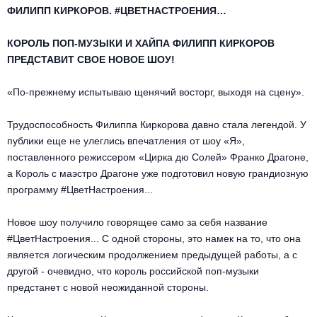
Другое для детей
Поп и эстрада
ФИЛИПП КИРКОРОВ. #ЦВЕТНАСТРОЕНИЯ…
Известные актёры
Все события
Детский концерт
КОРОЛЬ ПОП-МУЗЫКИ И ХАЙПА ФИЛИПП КИРКОРОВ
Альтернатива
Комедия
ПРЕДСТАВИТ СВОЕ НОВОЕ ШОУ!
Детский спектакль
Классическая музыка
Все события
Творческий вечер
«По-прежнему испытываю щенячий восторг, выходя на сцену».
Детское шоу
Круиз Фест
Мюзикл, оперетта
Трудоспособность Филиппа Киркорова давно стала легендой. У
публики еще не улеглись впечатления от шоу «Я»,
Детский мюзикл
Open-air на ВДНХ
Балет
поставленного режиссером «Цирка дю Солей» Франко Драгоне,
а Король с маэстро Драгоне уже подготовил новую грандиозную
Джаз и блюз
программу #ЦветНастроения...
Драма
Этно, фолк, кантри
Новое шоу получило говорящее само за себя название
Музыкальный спектакль
#ЦветНастроения... С одной стороны, это намек на то, что она
является логическим продолжением предыдущей работы, а с
Рок
Спектакль
другой - очевидно, что король российской поп-музыки
предстанет с новой неожиданной стороны.
Шансон, романс, авторская песня
Иммерсивный спектакль