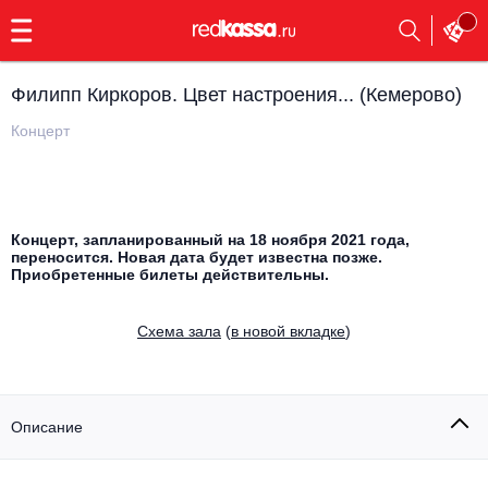
с
9:00
до
23:00
Филипп Киркоров. Цвет настроения... (Кемерово)
Заказать
обратный
Концерт
звонок
Главная
Все события
Выбрать мероприятие
Инди
Концерт, запланированный на 18 ноября 2021 года,
переносится. Новая дата будет известна позже.
Все события
Приобретенные билеты действительны.
Как купить
Электронная музыка
Cхема зала
(
в новой вкладке
)
Rap, hip-hop, RnB
Все события
Контакты
Панк
Поэтический вечер
Описание
Все события
Выбрать другой город
Концерты на теплоходе
Опера