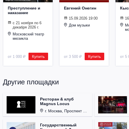
Преступление и
Евгений Онегин
Кыс
наказание
15.09.2026 19:00
16
с 21 ноября по 6
Дом музыки
Мо
декабря 2026 г.
м
Московский театр
мюзикла
Купить
Купить
от 1 000 ₽
от 3 500 ₽
от 5 
Другие площадки
Ресторан & клуб
Magnus Locus
г. Москва, Проспект Мира, д. 12, стр. 9.
Государственный