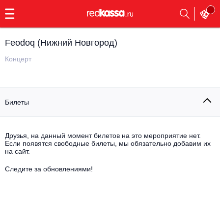
с
9:00
до
23:00
Feodoq (Нижний Новгород)
Заказать
обратный
Концерт
звонок
Главная
Все события
Билеты
Выбрать мероприятие
Инди
Все события
Как купить
Электронная музыка
Друзья, на данный момент билетов на это мероприятие нет.
Если появятся свободные билеты, мы обязательно добавим их
на сайт.
Rap, hip-hop, RnB
Все события
Следите за обновлениями!
Контакты
Панк
Поэтический вечер
Все события
Выбрать другой город
Концерты на теплоходе
Опера