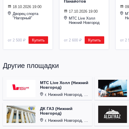
Панайотов
Металл
18.10.2026 19:00
09
17.10.2026 19:00
Дворец спорта
М
"Нагорный"
Н
МТС Live Холл
Нижний Новгород
Купить
Купить
от 2 500 ₽
от 2 600 ₽
от 2 
Другие площадки
МТС Live Холл (Нижний
Новгород)
г. Нижний Новгород, Площадь Октябрьская, д. 1.
ДК ГАЗ (Нижний
Новгород)
г. Нижний Новгород, ул. Смирнова, д. 12.