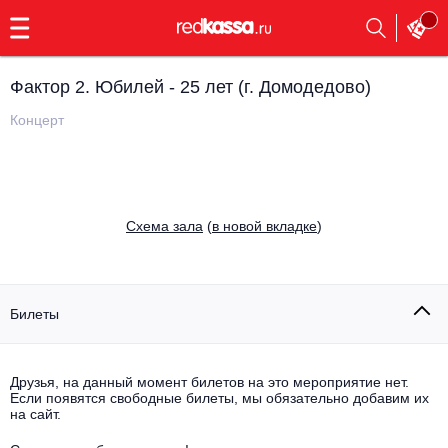
с
9:00
до
23:00
Фактор 2. Юбилей - 25 лет (г. Домодедово)
Заказать
обратный
Концерт
звонок
Главная
Все события
Выбрать мероприятие
Инди
Cхема зала
(
в новой вкладке
)
Все события
Как купить
Электронная музыка
Rap, hip-hop, RnB
Билеты
Все события
Контакты
Панк
Поэтический вечер
Друзья, на данный момент билетов на это мероприятие нет.
Если появятся свободные билеты, мы обязательно добавим их
Все события
Выбрать другой город
Концерты на теплоходе
на сайт.
Опера