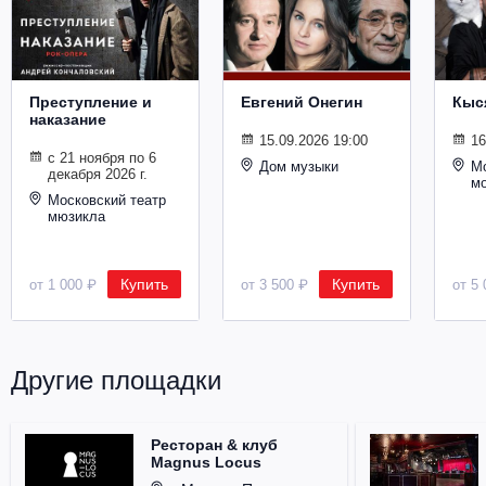
Металл
Преступление и
Евгений Онегин
Кыс
наказание
15.09.2026 19:00
16
с 21 ноября по 6
Дом музыки
Мо
декабря 2026 г.
м
Московский театр
мюзикла
Купить
Купить
от 1 000 ₽
от 3 500 ₽
от 5 
Другие площадки
Ресторан & клуб
Magnus Locus