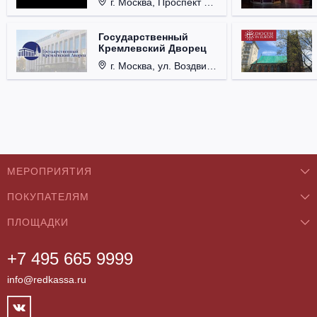
г. Москва, Проспект Мира, д. 12, стр. 9.
Государственный
Кремлевский Дворец
г. Москва, ул. Воздвиженка, д. 1, Кремль.
МЕРОПРИЯТИЯ
ПОКУПАТЕЛЯМ
Концерты
ПЛОЩАДКИ
О нас
Классика
+7 495 665 9999
Бар/Ресторан/Кафе
Как купить
Театры
info@redkassa.ru
Клуб
Возврат билетов
Фестивали
Концертный зал
Контакты
Спорт